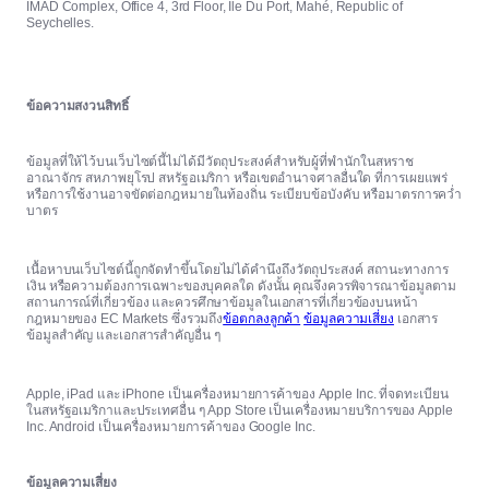
IMAD Complex, Office 4, 3rd Floor, Ile Du Port, Mahé, Republic of
Seychelles.
ข้อความสงวนสิทธิ์
ข้อมูลที่ให้ไว้บนเว็บไซต์นี้ไม่ได้มีวัตถุประสงค์สำหรับผู้ที่พำนักในสหราช
อาณาจักร สหภาพยุโรป สหรัฐอเมริกา หรือเขตอำนาจศาลอื่นใด ที่การเผยแพร่
หรือการใช้งานอาจขัดต่อกฎหมายในท้องถิ่น ระเบียบข้อบังคับ หรือมาตรการคว่ำ
บาตร
เนื้อหาบนเว็บไซต์นี้ถูกจัดทำขึ้นโดยไม่ได้คำนึงถึงวัตถุประสงค์ สถานะทางการ
เงิน หรือความต้องการเฉพาะของบุคคลใด ดังนั้น คุณจึงควรพิจารณาข้อมูลตาม
สถานการณ์ที่เกี่ยวข้อง และควรศึกษาข้อมูลในเอกสารที่เกี่ยวข้องบนหน้า
กฎหมายของ EC Markets ซึ่งรวมถึง
ข้อตกลงลูกค้า
ข้อมูลความเสี่ยง
เอกสาร
ข้อมูลสำคัญ และเอกสารสำคัญอื่น ๆ
Apple, iPad และ iPhone เป็นเครื่องหมายการค้าของ Apple Inc. ที่จดทะเบียน
ในสหรัฐอเมริกาและประเทศอื่น ๆ App Store เป็นเครื่องหมายบริการของ Apple
Inc. Android เป็นเครื่องหมายการค้าของ Google Inc.
ข้อมูลความเสี่ยง