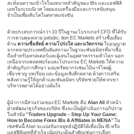
สะท้อนความเข้าใจในบทบาทสำคัญของ IBs และแอฟฟิลิ
เอทในระบบนิเวศ โดยมอบเครื่องมือและการสนับสนุน
จำเป็นเพื่อเติบโตในตลาดแข่งขัน
ด้วยประสบการณ์กว่า 10 ปีในฐานะโบรกเกอร์ CFD ที่ได้รับ
การควบคุมหลาย jurisdic- tion EC Markets สร้างชื่อเสียง
ด้าน
ความซื่อสัตย์ ความโปร่งใส และนวัตกรรม
ใบอนุญาต
จากหลายประเทศยืนยันสถานะในฐานะพันธมิตรที่น่าเชื่อ
ถือสำหรับเทรดเดอร์และผู้เล่นในอุตสาหกรรมทั่วโลก นอก
เหนือจากแพลตฟอร์มและโปรแกรม EC Markets ให้ความ
สำคัญกับการศึกษา มอบทรัพยากรเช่นเว็บินาร์โดยผู้
เชี่ยวชาญ บทเรียน และข้อมูลเชิงลึกตลาด ด้วยการเสริม
พลังความรู้ให้ลูกค้าและพันธมิตร บริษัทช่วยให้พวกเขา
บริหารตลาดได้อย่างมั่นใจ
ผู้นำการมีส่วนร่วมของ EC Markets คือ
Alan Ali
หัวหน้า
ฝ่ายพัฒนาธุรกิจของบริษัท ซึ่งจะเป็นผู้ดำเนินการอภิปราย
ในหัวข้อ
“Traders Upgrade – Step Up Your Game:
How to Become Forex IBs & Affiliates in MENA”
ใน
เซสชันนี้ Alan จะแบ่งปันกลยุทธ์ปฏิบัติได้เพื่อเป็น IB หรือ
แอฟฟิลิเอทที่สำเร็จ เน้นประเด็นสำคัญเช่นการเลือก