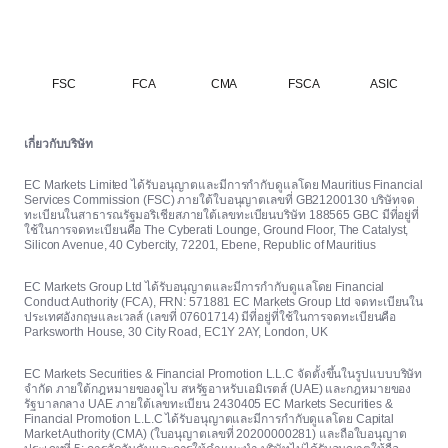
FSC
FCA
CMA
FSCA
ASIC
เกี่ยวกับบริษัท
EC Markets Limited ได้รับอนุญาตและมีการกำกับดูแลโดย Mauritius Financial
Services Commission (FSC) ภายใต้ใบอนุญาตเลขที่ GB21200130 บริษัทจด
ทะเบียนในสาธารณรัฐมอริเชียสภายใต้เลขทะเบียนบริษัท 188565 GBC มีที่อยู่ที่
ใช้ในการจดทะเบียนคือ The Cyberati Lounge, Ground Floor, The Catalyst,
Silicon Avenue, 40 Cybercity, 72201, Ebene, Republic of Mauritius
EC Markets Group Ltd ได้รับอนุญาตและมีการกำกับดูแลโดย Financial
Conduct Authority (FCA), FRN: 571881 EC Markets Group Ltd จดทะเบียนใน
ประเทศอังกฤษและเวลส์ (เลขที่ 07601714) มีที่อยู่ที่ใช้ในการจดทะเบียนคือ
Parksworth House, 30 City Road, EC1Y 2AY, London, UK
EC Markets Securities & Financial Promotion L.L.C จัดตั้งขึ้นในรูปแบบบริษัท
จำกัด ภายใต้กฎหมายของดูไบ สหรัฐอาหรับเอมิเรตส์ (UAE) และกฎหมายของ
รัฐบาลกลาง UAE ภายใต้เลขทะเบียน 2430405 EC Markets Securities &
Financial Promotion L.L.C ได้รับอนุญาตและมีการกำกับดูแลโดย Capital
Market Authority (CMA) (ใบอนุญาตเลขที่ 20200000281) และถือใบอนุญาต