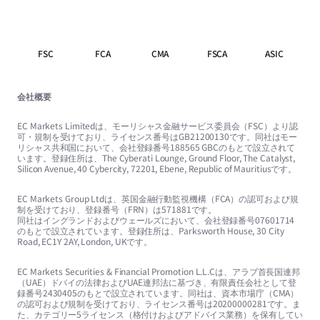
FSC
FCA
CMA
FSCA
ASIC
会社概要
EC Markets Limitedは、モーリシャス金融サービス委員会（FSC）より認
可・規制を受けており、ライセンス番号はGB21200130です。同社はモー
リシャス共和国において、会社登録番号188565 GBCのもとで設立されて
います。登録住所は、The Cyberati Lounge, Ground Floor, The Catalyst,
Silicon Avenue, 40 Cybercity, 72201, Ebene, Republic of Mauritiusです。
EC Markets Group Ltdは、英国金融行動監視機構（FCA）の認可および規
制を受けており、登録番号（FRN）は571881です。
同社はイングランドおよびウェールズにおいて、会社登録番号07601714
のもとで設立されています。登録住所は、Parksworth House, 30 City
Road, EC1Y 2AY, London, UKです。
EC Markets Securities & Financial Promotion L.L.Cは、アラブ首長国連邦
（UAE）ドバイの法律およびUAE連邦法に基づき、有限責任会社として登
録番号2430405のもとで設立されています。同社は、資本市場庁（CMA）
の認可および規制を受けており、ライセンス番号は20200000281です。ま
た、カテゴリー5ライセンス（格付けおよびアドバイス業務）を保有してい