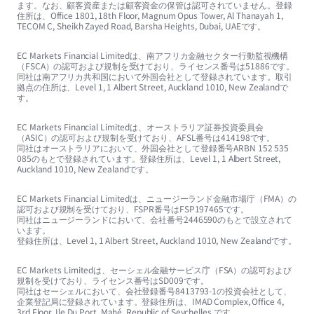
ます。なお、顧客資産または顧客資金の保管は認可されていません。登録
住所は、Office 1801, 18th Floor, Magnum Opus Tower, Al Thanayah 1,
TECOM C, Sheikh Zayed Road, Barsha Heights, Dubai, UAEです。
EC Markets Financial Limitedは、南アフリカ金融セクター行動監視機構
（FSCA）の認可および規制を受けており、ライセンス番号は51886です。
同社は南アフリカ共和国において外国会社として登録されています。取引
拠点の住所は、Level 1, 1 Albert Street, Auckland 1010, New Zealandで
す。
EC Markets Financial Limitedは、オーストラリア証券投資委員会
（ASIC）の認可および規制を受けており、AFSL番号は414198です。
同社はオーストラリアにおいて、外国会社として登録番号ARBN 152 535
085のもとで登録されています。登録住所は、Level 1, 1 Albert Street,
Auckland 1010, New Zealandです。
EC Markets Financial Limitedは、ニュージーランド金融市場庁（FMA）の
認可および規制を受けており、FSPR番号はFSP197465です。
同社はニュージーランドにおいて、会社番号2446590のもとで設立されて
います。
登録住所は、Level 1, 1 Albert Street, Auckland 1010, New Zealandです。
EC Markets Limitedは、セーシェル金融サービス庁（FSA）の認可および
規制を受けており、ライセンス番号はSD009です。
同社はセーシェルにおいて、会社登録番号8413793-1の投資会社として、
企業登記局に登録されています。登録住所は、IMAD Complex, Office 4,
3rd Floor, Ile Du Port, Mahé, Republic of Seychelles.です。