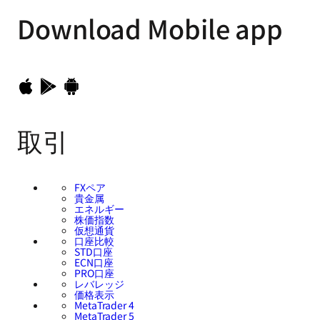
Download
Mobile app
取引
FXペア
貴金属
エネルギー
株価指数
仮想通貨
口座比較
STD口座
ECN口座
PRO口座
レバレッジ
価格表示
MetaTrader 4
MetaTrader 5