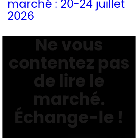
marché : 20-24 juillet
2026
Ne vous
contentez pas
de lire le
marché.
Échange-le !