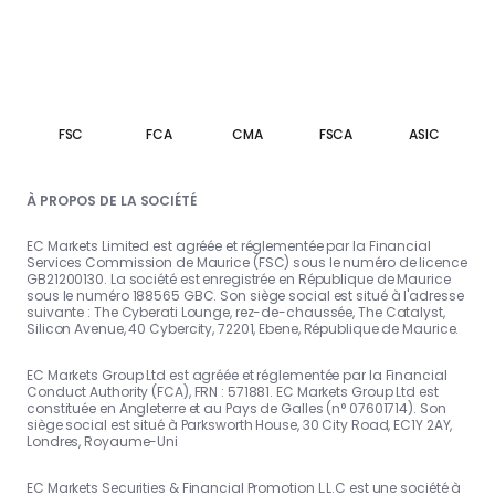
FSC
FCA
CMA
FSCA
ASIC
À PROPOS DE LA SOCIÉTÉ
EC Markets Limited est agréée et réglementée par la Financial
Services Commission de Maurice (FSC) sous le numéro de licence
GB21200130. La société est enregistrée en République de Maurice
sous le numéro 188565 GBC. Son siège social est situé à l'adresse
suivante : The Cyberati Lounge, rez-de-chaussée, The Catalyst,
Silicon Avenue, 40 Cybercity, 72201, Ebene, République de Maurice.
EC Markets Group Ltd est agréée et réglementée par la Financial
Conduct Authority (FCA), FRN : 571881. EC Markets Group Ltd est
constituée en Angleterre et au Pays de Galles (n° 07601714). Son
siège social est situé à Parksworth House, 30 City Road, EC1Y 2AY,
Londres, Royaume-Uni
EC Markets Securities & Financial Promotion L.L.C est une société à