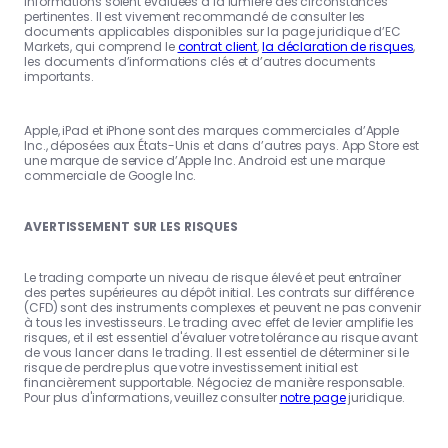
informations soient évaluées à la lumière des circonstances
pertinentes. Il est vivement recommandé de consulter les
documents applicables disponibles sur la page juridique d’EC
Markets, qui comprend le
contrat client
,
la déclaration de risques
,
les documents d’informations clés et d’autres documents
importants.
Apple, iPad et iPhone sont des marques commerciales d’Apple
Inc., déposées aux États-Unis et dans d’autres pays. App Store est
une marque de service d’Apple Inc. Android est une marque
commerciale de Google Inc.
AVERTISSEMENT SUR LES RISQUES
Le trading comporte un niveau de risque élevé et peut entraîner
des pertes supérieures au dépôt initial. Les contrats sur différence
(CFD) sont des instruments complexes et peuvent ne pas convenir
à tous les investisseurs. Le trading avec effet de levier amplifie les
risques, et il est essentiel d'évaluer votre tolérance au risque avant
de vous lancer dans le trading. Il est essentiel de déterminer si le
risque de perdre plus que votre investissement initial est
financièrement supportable. Négociez de manière responsable.
Pour plus d'informations, veuillez consulter
notre page
juridique.