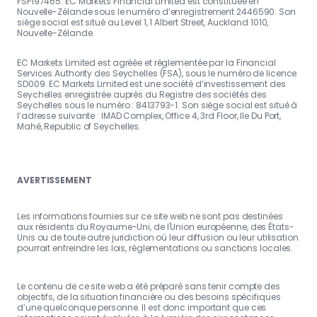
FSP197465. EC Markets Financial Limited est constituée en
Nouvelle-Zélande sous le numéro d’enregistrement 2446590. Son
siège social est situé au Level 1, 1 Albert Street, Auckland 1010,
Nouvelle-Zélande.
EC Markets Limited est agréée et réglementée par la Financial
Services Authority des Seychelles (FSA), sous le numéro de licence
SD009. EC Markets Limited est une société d’investissement des
Seychelles enregistrée auprès du Registre des sociétés des
Seychelles sous le numéro : 8413793-1. Son siège social est situé à
l’adresse suivante : IMAD Complex, Office 4, 3rd Floor, Ile Du Port,
Mahé, Republic of Seychelles.
AVERTISSEMENT
Les informations fournies sur ce site web ne sont pas destinées
aux résidents du Royaume-Uni, de l'Union européenne, des États-
Unis ou de toute autre juridiction où leur diffusion ou leur utilisation
pourrait enfreindre les lois, réglementations ou sanctions locales.
Le contenu de ce site web a été préparé sans tenir compte des
objectifs, de la situation financière ou des besoins spécifiques
d’une quelconque personne. Il est donc important que ces