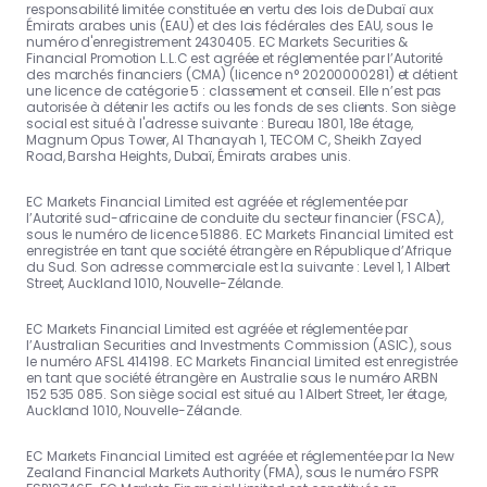
responsabilité limitée constituée en vertu des lois de Dubaï aux
Émirats arabes unis (EAU) et des lois fédérales des EAU, sous le
numéro d'enregistrement 2430405. EC Markets Securities &
Financial Promotion L.L.C est agréée et réglementée par l’Autorité
des marchés financiers (CMA) (licence n° 20200000281) et détient
une licence de catégorie 5 : classement et conseil. Elle n’est pas
autorisée à détenir les actifs ou les fonds de ses clients. Son siège
social est situé à l'adresse suivante : Bureau 1801, 18e étage,
Magnum Opus Tower, Al Thanayah 1, TECOM C, Sheikh Zayed
Road, Barsha Heights, Dubaï, Émirats arabes unis.
EC Markets Financial Limited est agréée et réglementée par
l’Autorité sud-africaine de conduite du secteur financier (FSCA),
sous le numéro de licence 51886. EC Markets Financial Limited est
enregistrée en tant que société étrangère en République d’Afrique
du Sud. Son adresse commerciale est la suivante : Level 1, 1 Albert
Street, Auckland 1010, Nouvelle-Zélande.
EC Markets Financial Limited est agréée et réglementée par
l’Australian Securities and Investments Commission (ASIC), sous
le numéro AFSL 414198. EC Markets Financial Limited est enregistrée
en tant que société étrangère en Australie sous le numéro ARBN
152 535 085. Son siège social est situé au 1 Albert Street, 1er étage,
Auckland 1010, Nouvelle-Zélande.
EC Markets Financial Limited est agréée et réglementée par la New
Zealand Financial Markets Authority (FMA), sous le numéro FSPR