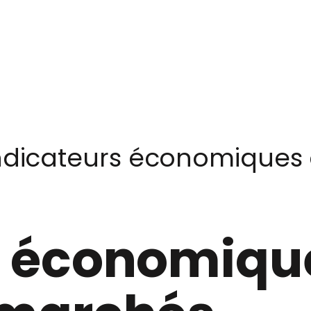
ndicateurs économiques q
s économique