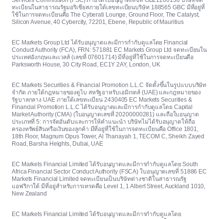
Services Commission (FSC) ภายใต้ใบอนุญาตเลขที่ GB21200130 บริษัทจด
ทะเบียนในสาธารณรัฐมอริเชียสภายใต้เลขทะเบียนบริษัท 188565 GBC มีที่อยู่ที่
ใช้ในการจดทะเบียนคือ The Cyberati Lounge, Ground Floor, The Catalyst,
Silicon Avenue, 40 Cybercity, 72201, Ebene, Republic of Mauritius
EC Markets Group Ltd ได้รับอนุญาตและมีการกำกับดูแลโดย Financial
Conduct Authority (FCA), FRN: 571881 EC Markets Group Ltd จดทะเบียนใน
ประเทศอังกฤษและเวลส์ (เลขที่ 07601714) มีที่อยู่ที่ใช้ในการจดทะเบียนคือ
Parksworth House, 30 City Road, EC1Y 2AY, London, UK
EC Markets Securities & Financial Promotion L.L.C จัดตั้งขึ้นในรูปแบบบริษัท
จำกัด ภายใต้กฎหมายของดูไบ สหรัฐอาหรับเอมิเรตส์ (UAE) และกฎหมายของ
รัฐบาลกลาง UAE ภายใต้เลขทะเบียน 2430405 EC Markets Securities &
Financial Promotion L.L.C ได้รับอนุญาตและมีการกำกับดูแลโดย Capital
Market Authority (CMA) (ใบอนุญาตเลขที่ 20200000281) และถือใบอนุญาต
ประเภทที่ 5: การจัดอันดับและการให้คำแนะนำ บริษัทไม่ได้รับอนุญาตให้ถือ
ครองทรัพย์สินหรือเงินของลูกค้า มีที่อยู่ที่ใช้ในการจดทะเบียนคือ Office 1801,
18th Floor, Magnum Opus Tower, Al Thanayah 1, TECOM C, Sheikh Zayed
Road, Barsha Heights, Dubai, UAE
EC Markets Financial Limited ได้รับอนุญาตและมีการกำกับดูแลโดย South
Africa Financial Sector Conduct Authority (FSCA) ใบอนุญาตเลขที่ 51886 EC
Markets Financial Limited จดทะเบียนเป็นบริษัทต่างชาติในสาธารณรัฐ
แอฟริกาใต้ มีที่อยู่สำหรับการเทรดคือ Level 1, 1 Albert Street, Auckland 1010,
New Zealand
EC Markets Financial Limited ได้รับอนุญาตและมีการกำกับดูแลโดย