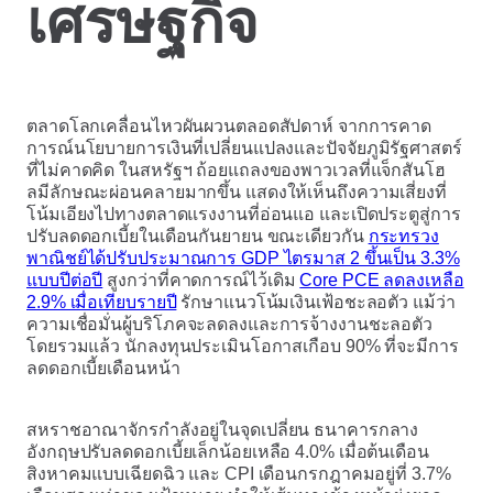
เศรษฐกิจ
ตลาดโลกเคลื่อนไหวผันผวนตลอดสัปดาห์ จากการคาด
การณ์นโยบายการเงินที่เปลี่ยนแปลงและปัจจัยภูมิรัฐศาสตร์
ที่ไม่คาดคิด ในสหรัฐฯ ถ้อยแถลงของพาวเวลที่แจ็กสันโฮ
ลมีลักษณะผ่อนคลายมากขึ้น แสดงให้เห็นถึงความเสี่ยงที่
โน้มเอียงไปทางตลาดแรงงานที่อ่อนแอ และเปิดประตูสู่การ
ปรับลดดอกเบี้ยในเดือนกันยายน ขณะเดียวกัน
กระทรวง
พาณิชย์ได้ปรับประมาณการ GDP ไตรมาส 2 ขึ้นเป็น 3.3%
แบบปีต่อปี
สูงกว่าที่คาดการณ์ไว้เดิม
Core PCE ลดลงเหลือ
2.9% เมื่อเทียบรายปี
รักษาแนวโน้มเงินเฟ้อชะลอตัว แม้ว่า
ความเชื่อมั่นผู้บริโภคจะลดลงและการจ้างงานชะลอตัว
โดยรวมแล้ว นักลงทุนประเมินโอกาสเกือบ 90% ที่จะมีการ
ลดดอกเบี้ยเดือนหน้า
สหราชอาณาจักรกำลังอยู่ในจุดเปลี่ยน ธนาคารกลาง
อังกฤษปรับลดดอกเบี้ยเล็กน้อยเหลือ 4.0% เมื่อต้นเดือน
สิงหาคมแบบเฉียดฉิว และ CPI เดือนกรกฎาคมอยู่ที่ 3.7%