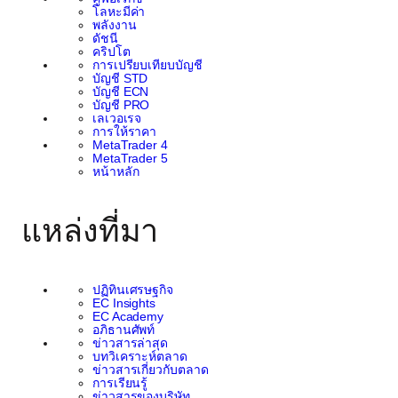
โลหะมีค่า
พลังงาน
ดัชนี
คริปโต
การเปรียบเทียบบัญชี
บัญชี STD
บัญชี ECN
บัญชี PRO
เลเวอเรจ
การให้ราคา
MetaTrader 4
MetaTrader 5
หน้าหลัก
แหล่งที่มา
ปฏิทินเศรษฐกิจ
EC Insights
EC Academy
อภิธานศัพท์
ข่าวสารล่าสุด
บทวิเคราะห์ตลาด
ข่าวสารเกี่ยวกับตลาด
การเรียนรู้
ข่าวสารของบริษัท