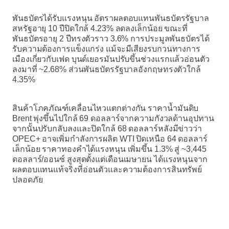
พันธบัตรได้รับแรงหนุน อัตราผลตอบแทนพันธบัตรรัฐบาล
สหรัฐอายุ 10 ปีปิดใกล้ 4.23% ลดลงเล็กน้อย ขณะที่
พันธบัตรอายุ 2 ปีทรงตัวราว 3.6% การประมูลพันธบัตรได้
รับความต้องการแข็งแกร่ง แม้จะมีเสียงรบกวนทางการ
เมืองเกี่ยวกับเฟด บุนด์เยอรมันปรับขึ้นช่วงแรกแล้วอ่อนตัว
ลงมาที่ ~2.68% ส่วนพันธบัตรรัฐบาลอังกฤษทรงตัวใกล้
4.35%
สินค้าโภคภัณฑ์เคลื่อนไหวแตกต่างกัน ราคาน้ำมันดิบ
Brent พุ่งขึ้นไปใกล้ 69 ดอลลาร์จากความกังวลด้านอุปทาน
จากนั้นปรับกลับลงและปิดใกล้ 68 ดอลลาร์หลังมีข่าวว่า
OPEC+ อาจเพิ่มกำลังการผลิต WTI ปิดเหนือ 64 ดอลลาร์
เล็กน้อย ราคาทองคำได้แรงหนุน เพิ่มขึ้น 1.3% สู่ ~3,445
ดอลลาร์/ออนซ์ สูงสุดตั้งแต่เดือนเมษายน ได้แรงหนุนจาก
ผลตอบแทนแท้จริงที่อ่อนตัวและความต้องการสินทรัพย์
ปลอดภัย