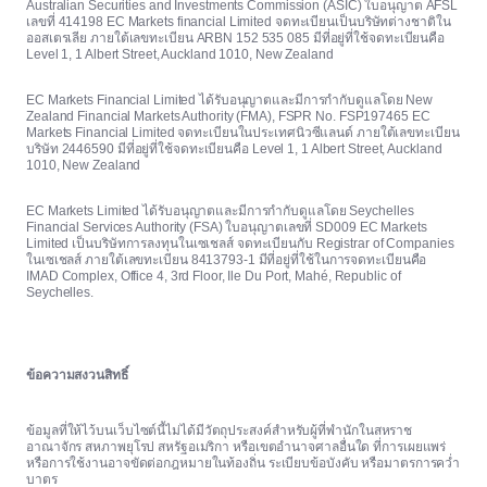
Australian Securities and Investments Commission (ASIC) ใบอนุญาต AFSL
เลขที่ 414198 EC Markets financial Limited จดทะเบียนเป็นบริษัทต่างชาติใน
ออสเตรเลีย ภายใต้เลขทะเบียน ARBN 152 535 085 มีที่อยู่ที่ใช้จดทะเบียนคือ
Level 1, 1 Albert Street, Auckland 1010, New Zealand
EC Markets Financial Limited ได้รับอนุญาตและมีการกำกับดูแลโดย New
Zealand Financial Markets Authority (FMA), FSPR No. FSP197465 EC
Markets Financial Limited จดทะเบียนในประเทศนิวซีแลนด์ ภายใต้เลขทะเบียน
บริษัท 2446590 มีที่อยู่ที่ใช้จดทะเบียนคือ Level 1, 1 Albert Street, Auckland
1010, New Zealand
EC Markets Limited ได้รับอนุญาตและมีการกำกับดูแลโดย Seychelles
Financial Services Authority (FSA) ใบอนุญาตเลขที่ SD009 EC Markets
Limited เป็นบริษัทการลงทุนในเซเชลส์ จดทะเบียนกับ Registrar of Companies
ในเซเชลส์ ภายใต้เลขทะเบียน 8413793-1 มีที่อยู่ที่ใช้ในการจดทะเบียนคือ
IMAD Complex, Office 4, 3rd Floor, Ile Du Port, Mahé, Republic of
Seychelles.
ข้อความสงวนสิทธิ์
ข้อมูลที่ให้ไว้บนเว็บไซต์นี้ไม่ได้มีวัตถุประสงค์สำหรับผู้ที่พำนักในสหราช
อาณาจักร สหภาพยุโรป สหรัฐอเมริกา หรือเขตอำนาจศาลอื่นใด ที่การเผยแพร่
หรือการใช้งานอาจขัดต่อกฎหมายในท้องถิ่น ระเบียบข้อบังคับ หรือมาตรการคว่ำ
บาตร