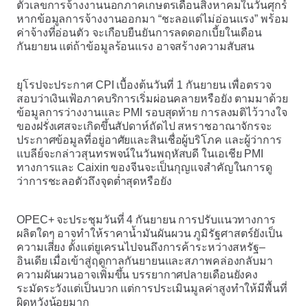
ตัวเลขการจ้างงานนอกภาคเกษตรเดือนสิงหาคมในวันศุกร์
หากข้อมูลการจ้างงานออกมา “ชะลอแต่ไม่อ่อนแรง” พร้อม
ค่าจ้างที่อ่อนตัว จะเกือบยืนยันการลดดอกเบี้ยในเดือน
กันยายน แต่ถ้าข้อมูลร้อนแรง อาจสร้างความสับสน
ยุโรปจะประกาศ CPI เบื้องต้นวันที่ 1 กันยายน เพื่อตรวจ
สอบว่าเงินเฟ้อภาคบริการเริ่มผ่อนคลายหรือยัง ตามมาด้วย
ข้อมูลการว่างงานและ PMI รอบสุดท้าย การลงมติไว้วางใจ
ของฝรั่งเศสจะเกิดขึ้นสัปดาห์ถัดไป สหราชอาณาจักรจะ
ประกาศข้อมูลที่อยู่อาศัยและสินเชื่อผู้บริโภค และผู้ว่าการ
แบลีย์จะกล่าวสุนทรพจน์ในวันพฤหัสบดี ในเอเชีย PMI
ทางการและ Caixin ของจีนจะเป็นกุญแจสำคัญในการดู
ว่าการชะลอตัวถึงจุดต่ำสุดหรือยัง
OPEC+ จะประชุมวันที่ 4 กันยายน การปรับแนวทางการ
ผลิตใดๆ อาจทำให้ราคาน้ำมันผันผวน ภูมิรัฐศาสตร์ยังเป็น
ความเสี่ยง ตั้งแต่ยูเครนไปจนถึงการค้าระหว่างสหรัฐ–
อินเดีย เมื่อเข้าสู่ฤดูกาลกันยายนและสภาพคล่องกลับมา
ความผันผวนอาจเพิ่มขึ้น บรรยากาศปลายเดือนยังคง
ระมัดระวังแต่เป็นบวก แต่การประเมินมูลค่าสูงทำให้มีพื้นที่
ผิดหวังน้อยมาก