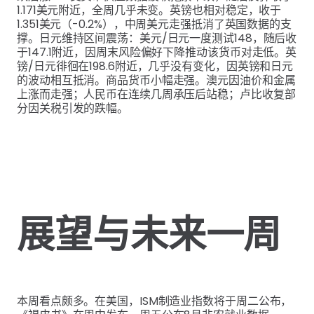
1.171美元附近，全周几乎未变。英镑也相对稳定，收于
1.351美元（-0.2%），中周美元走强抵消了英国数据的支
撑。日元维持区间震荡：美元/日元一度测试148，随后收
于147.1附近，因周末风险偏好下降推动该货币对走低。英
镑/日元徘徊在198.6附近，几乎没有变化，因英镑和日元
的波动相互抵消。商品货币小幅走强。澳元因油价和金属
上涨而走强；人民币在连续几周承压后站稳；卢比收复部
分因关税引发的跌幅。
展望与未来一周
本周看点颇多。在美国，ISM制造业指数将于周二公布，