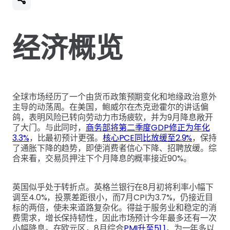
经济概览
全球市场经历了一个由货币政策预期变化和地缘政治意外
主导的动荡周。在美国，鲍威尔在杰克逊霍尔的讲话偏
鸽，表明风险已转向劳动力市场疲软，并为9月降息敞开
了大门。与此同时，
商务部将第二季度GDP修正为年化
3.3%
，比最初预计更强。
核心PCE同比放缓至2.9%
，保持
了通胀下降的趋势，即使消费者信心下降、招聘放缓。综
合来看，交易员押注下个月降息的概率接近90%。
英国似乎处于转折点。英格兰银行在8月初将利率小幅下
调至4.0%，投票差距很小，而7月CPI为3.7%，仍接近目
标的两倍，使未来道路复杂化。得益于服务业和稳定的消
费需求，增长保持韧性，因此市场预计今年最多还有一次
小幅降息。在欧元区，8月综合
PMI升至51.1
，为一年多以