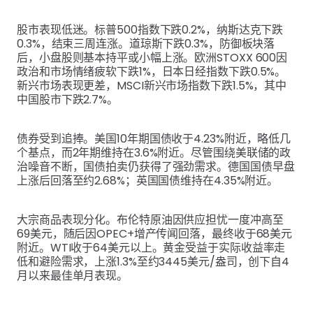
股市表现低迷。标普500指数下跌0.2%，纳斯达克下跌
0.3%，结束三周连涨。道琼斯下跌0.3%，防御板块落
后，小盘股则基本持平或小幅上涨。欧洲STOXX 600因
政治和市场情绪疲软下跌1%，日本日经指数下跌0.5%。
新兴市场表现更差，MSCI新兴市场指数下跌1.5%，其中
中国股市下跌2.7%。
债券受到追捧。美国10年期国债收于4.23%附近，略低几
个基点，而2年期维持在3.6%附近。尽管围绕美联储的政
治噪音不断，国债拍卖仍获得了强劲需求。德国国债早盘
上涨后回落至约2.68%；英国国债维持在4.35%附近。
大宗商品表现分化。布伦特原油因供应担忧一度冲高至
69美元，随后因OPEC+增产传闻回落，最终收于68美元
附近。WTI收于64美元以上。黄金受益于实际收益率走
低和避险需求，上涨1.3%至约3445美元/盎司，创下自4
月以来最佳单月表现。