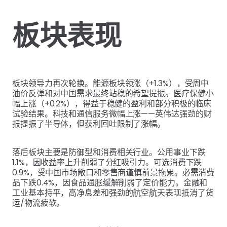
板块表现
板块领导力再次轮换。能源板块领涨（+1.3%），受周中
油价反弹和对中国需求最终站稳的希望提振。医疗保健小
幅上涨（+0.2%），得益于稳健的盈利和部分积极的临床
试验结果。科技和通信服务微幅上涨——英伟达强劲的财
报提振了半导体，但获利回吐限制了涨幅。
落后板块主要是防御型和消费相关行业。公用事业下跌
1.1%，因收益率上升削弱了分红吸引力。可选消费下跌
0.9%，受中国市场敞口和零售商谨慎前景拖累。必需消费
品下跌0.4%，因食品通胀缓解削弱了定价能力。金融和
工业基本持平，高净息差和强劲的航空航天表现抵消了货
运/物流疲软。