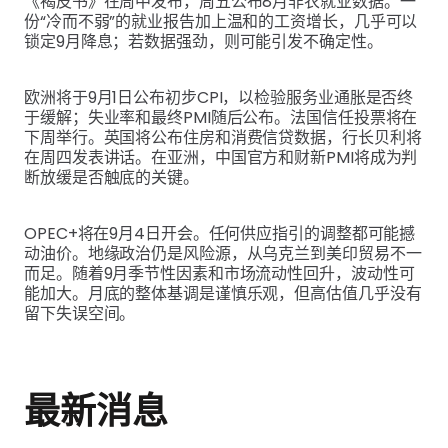
《褐皮书》在周中发布，周五公布8月非农就业数据。一
份“冷而不弱”的就业报告加上温和的工资增长，几乎可以
锁定9月降息；若数据强劲，则可能引发不确定性。
欧洲将于9月1日公布初步CPI，以检验服务业通胀是否终
于缓解；失业率和最终PMI随后公布。法国信任投票将在
下周举行。英国将公布住房和消费信贷数据，行长贝利将
在周四发表讲话。在亚洲，中国官方和财新PMI将成为判
断放缓是否触底的关键。
OPEC+将在9月4日开会。任何供应指引的调整都可能撼
动油价。地缘政治仍是风险源，从乌克兰到美印贸易不一
而足。随着9月季节性因素和市场流动性回升，波动性可
能加大。月底的整体基调是谨慎乐观，但高估值几乎没有
留下失误空间。
最新消息