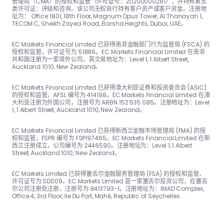
管理局（CMA）的授权和监管（许可证号：20200000281），并持有第五
类许可证：评级和咨询。该公司无权自行持有客户资产或客户资金。注册地
址为： Office 1801, 18th Floor, Magnum Opus Tower, Al Thanayah 1,
TECOM C, Sheikh Zayed Road, Barsha Heights, Dubai, UAE。
EC Markets Financial Limited 已获得南非金融部门行为监管局 (FSCA) 的
授权和监管，许可证号为 51886。EC Markets Financial Limited 在南非
共和国注册为一家境外公司。其交易地址为：Level 1, 1 Albert Street,
Auckland 1010, New Zealand。
EC Markets Financial Limited 已获得澳大利亚证券和投资委员会 (ASIC)
的授权和监管，AFSL 编号为 414198。EC Markets Financial Limited 在澳
大利亚注册为外国公司，注册号为 ARBN 152 535 085。注册地址为：Level
1, 1 Albert Street, Auckland 1010, New Zealand。
EC Markets Financial Limited 已获得新西兰金融市场管理局 (FMA) 的授
权和监管，FSPR 编号为 FSP197465。EC Markets Financial Limited 在新
西兰注册成立，公司编号为 2446590。注册地址为：Level 1, 1 Albert
Street, Auckland 1010, New Zealand。
EC Markets Limited 已获得塞舌尔金融服务管理局 (FSA) 的授权和监管，
许可证号为 SD009。EC Markets Limited 是一家塞舌尔投资公司，在塞舌
尔公司注册处注册，注册号为 8413793-1。注册地址为：IMAD Complex,
Office 4, 3rd Floor, Ile Du Port, Mahé, Republic of Seychelles.