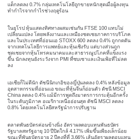
แด็กลดลง 0.7% กลุ่มเทคโนโลยีถูกขายหนักสุดเมื่อผู้ลงทุน
ทำกำไรจากกำไรช่วงฤดูร้อน
ในยุโรป หุ้นแสดงทิศทางผสมเช่นกัน FTSE 100 แทบไม่
เปลี่ยนแปลง โดยพลังงานและเหมืองชดเชยภาคการบริโภค
และในประเทศที่อ่อนแอ STOXX 600 ลดลง 0.4% ถูกกดดัน
จากเทคโนโลยีการแพทย์และหุ้นเชิงรับ แต่บางส่วนถูก
ชดเชยจากหุ้นโทรคมนาคมและสาธารณูปโภคที่แข็งแรง
ขึ้น นักลงทุนยังระวังจาก PMI ที่ซบเซาและเงินเฟ้อที่ไม่ลด
ลง
เอเชียก็ไม่ดีนัก ดัชนีนิกเกอิของญี่ปุ่นลดลง 0.4% หลังข้อมูล
อุตสาหกรรมที่อ่อนแอ ขณะที่หุ้นจีนก็อ่อนตัว ดัชนี MSCI
China ลดลง 0.4% แม้มีการพูดถึงมาตรการกระตุ้นอีกครั้ง
ในระดับภูมิภาค อเมริกาเหนืออ่อนสุด ดัชนี MSCI ลดลง
0.8% โดยเทคโนโลยีสหรัฐนำการปรับฐาน
ตลาดพันธบัตรค่อนข้างนิ่ง อัตราผลตอบแทนพันธบัตร
รัฐบาลสหรัฐอายุ 10 ปีปิดใกล้ 4.17% เพิ่มขึ้นเพียงเล็กน้อย
ขณะที่พันธบัตรอายุ 2 ปีคงที่ที่ 3.66% เส้นอัตราผลตอบแทน