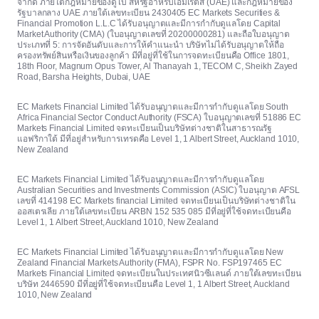
จำกัด ภายใต้กฎหมายของดูไบ สหรัฐอาหรับเอมิเรตส์ (UAE) และกฎหมายของ
รัฐบาลกลาง UAE ภายใต้เลขทะเบียน 2430405 EC Markets Securities &
Financial Promotion L.L.C ได้รับอนุญาตและมีการกำกับดูแลโดย Capital
Market Authority (CMA) (ใบอนุญาตเลขที่ 20200000281) และถือใบอนุญาต
ประเภทที่ 5: การจัดอันดับและการให้คำแนะนำ บริษัทไม่ได้รับอนุญาตให้ถือ
ครองทรัพย์สินหรือเงินของลูกค้า มีที่อยู่ที่ใช้ในการจดทะเบียนคือ Office 1801,
18th Floor, Magnum Opus Tower, Al Thanayah 1, TECOM C, Sheikh Zayed
Road, Barsha Heights, Dubai, UAE
EC Markets Financial Limited ได้รับอนุญาตและมีการกำกับดูแลโดย South
Africa Financial Sector Conduct Authority (FSCA) ใบอนุญาตเลขที่ 51886 EC
Markets Financial Limited จดทะเบียนเป็นบริษัทต่างชาติในสาธารณรัฐ
แอฟริกาใต้ มีที่อยู่สำหรับการเทรดคือ Level 1, 1 Albert Street, Auckland 1010,
New Zealand
EC Markets Financial Limited ได้รับอนุญาตและมีการกำกับดูแลโดย
Australian Securities and Investments Commission (ASIC) ใบอนุญาต AFSL
เลขที่ 414198 EC Markets financial Limited จดทะเบียนเป็นบริษัทต่างชาติใน
ออสเตรเลีย ภายใต้เลขทะเบียน ARBN 152 535 085 มีที่อยู่ที่ใช้จดทะเบียนคือ
Level 1, 1 Albert Street, Auckland 1010, New Zealand
EC Markets Financial Limited ได้รับอนุญาตและมีการกำกับดูแลโดย New
Zealand Financial Markets Authority (FMA), FSPR No. FSP197465 EC
Markets Financial Limited จดทะเบียนในประเทศนิวซีแลนด์ ภายใต้เลขทะเบียน
บริษัท 2446590 มีที่อยู่ที่ใช้จดทะเบียนคือ Level 1, 1 Albert Street, Auckland
1010, New Zealand