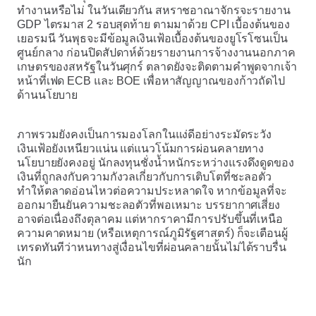
ทำงานหรือไม่ ในวันเดียวกัน สหราชอาณาจักรจะรายงาน
GDP ไตรมาส 2 รอบสุดท้าย ตามมาด้วย CPI เบื้องต้นของ
เยอรมนี วันพุธจะมีข้อมูลเงินเฟ้อเบื้องต้นของยูโรโซนเป็น
ศูนย์กลาง ก่อนปิดสัปดาห์ด้วยรายงานการจ้างงานนอกภาค
เกษตรของสหรัฐในวันศุกร์ ตลาดยังจะติดตามคำพูดจากเจ้า
หน้าที่เฟด ECB และ BOE เพื่อหาสัญญาณของก้าวถัดไป
ด้านนโยบาย
ภาพรวมยังคงเป็นการมองโลกในแง่ดีอย่างระมัดระวัง
เงินเฟ้อยังเหนียวแน่น แต่แนวโน้มการผ่อนคลายทาง
นโยบายยังคงอยู่ นักลงทุนชั่งน้ำหนักระหว่างแรงดึงดูดของ
เงินที่ถูกลงกับความกังวลเกี่ยวกับการเติบโตที่ชะลอตัว
ทำให้ตลาดอ่อนไหวต่อความประหลาดใจ หากข้อมูลที่จะ
ออกมายืนยันความชะลอตัวที่พอเหมาะ บรรยากาศเสี่ยง
อาจต่อเนื่องถึงตุลาคม แต่หากราคามีการปรับขึ้นที่เหนือ
ความคาดหมาย (หรือเหตุการณ์ภูมิรัฐศาสตร์) ก็จะเตือนผู้
เทรดทันทีว่าหนทางสู่เงื่อนไขที่ผ่อนคลายนั้นไม่ได้ราบรื่น
นัก