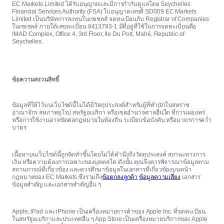
EC Markets Limited ได้รับอนุญาตและมีการกำกับดูแลโดย Seychelles
Financial Services Authority (FSA) ใบอนุญาตเลขที่ SD009 EC Markets
Limited เป็นบริษัทการลงทุนในเซเชลส์ จดทะเบียนกับ Registrar of Companies
ในเซเชลส์ ภายใต้เลขทะเบียน 8413793-1 มีที่อยู่ที่ใช้ในการจดทะเบียนคือ
IMAD Complex, Office 4, 3rd Floor, Ile Du Port, Mahé, Republic of
Seychelles.
ข้อความสงวนสิทธิ์
ข้อมูลที่ให้ไว้บนเว็บไซต์นี้ไม่ได้มีวัตถุประสงค์สำหรับผู้ที่พำนักในสหราช
อาณาจักร สหภาพยุโรป สหรัฐอเมริกา หรือเขตอำนาจศาลอื่นใด ที่การเผยแพร่
หรือการใช้งานอาจขัดต่อกฎหมายในท้องถิ่น ระเบียบข้อบังคับ หรือมาตรการคว่ำ
บาตร
เนื้อหาบนเว็บไซต์นี้ถูกจัดทำขึ้นโดยไม่ได้คำนึงถึงวัตถุประสงค์ สถานะทางการ
เงิน หรือความต้องการเฉพาะของบุคคลใด ดังนั้น คุณจึงควรพิจารณาข้อมูลตาม
สถานการณ์ที่เกี่ยวข้อง และควรศึกษาข้อมูลในเอกสารที่เกี่ยวข้องบนหน้า
กฎหมายของ EC Markets ซึ่งรวมถึง
ข้อตกลงลูกค้า
ข้อมูลความเสี่ยง
เอกสาร
ข้อมูลสำคัญ และเอกสารสำคัญอื่น ๆ
Apple, iPad และ iPhone เป็นเครื่องหมายการค้าของ Apple Inc. ที่จดทะเบียน
ในสหรัฐอเมริกาและประเทศอื่น ๆ App Store เป็นเครื่องหมายบริการของ Apple