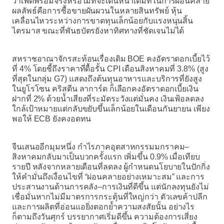
ว่าเฟดพร้อมจริงหรือไม่ที่จะเดินหน้าเต็มที่ในการผ่อนคลาย
ผลลัพธ์คือการซื้อขายผันผวนในหลายสินทรัพย์ หุ้น
เคลื่อนไหวระหว่างการขาดทุนเล็กน้อยกับแรงหนุนสิ้น
ไตรมาส ขณะที่พันธบัตรยังหาทิศทางที่ชัดเจนไม่ได้
สหราชอาณาจักรสะท้อนเรื่องเดิม BOE คงอัตราดอกเบี้ยไว้
ที่ 4% โดยชี้ถึงราคาที่ดื้อรั้น CPI เดือนสิงหาคมที่ 3.8% (สูง
ที่สุดในกลุ่ม G7) แสดงถึงต้นทุนอาหารและบริการที่ยังสูง
ในยูโรโซน คริสตีน ลาการ์ด ก็เลือกคงอัตราดอกเบี้ยเงิน
ฝากที่ 2% ด้วยน้ำเสียงที่ระมัดระวังแต่มั่นคง เงินเฟ้อลดลง
ใกล้เป้าหมายแต่กลับขยับขึ้นเล็กน้อยในเดือนกันยายน เพียง
พอให้ ECB ยังคงอดทน
จีนเสนออีกมุมหนึ่ง กำไรภาคอุตสาหกรรมมกราคม–
สิงหาคมกลับมาเป็นบวกครั้งแรก เพิ่มขึ้น 0.9% เมื่อเทียบ
รายปี หลังจากหลายเดือนที่ลดลง ผู้กำหนดนโยบายในปักกิ่ง
ให้คำมั่นถึงเงื่อนไขที่ “ผ่อนคลายอย่างเหมาะสม” และการ
ประสานงานด้านการคลัง–การเงินที่ดีขึ้น แต่นักลงทุนยังไม่
เชื่อมั่นหากไม่มีมาตรการกระตุ้นที่ใหญ่กว่า ตัวเลขค้าปลีก
และการผลิตที่อ่อนแอยิ่งตอกย้ำความสงสัยนั้น อย่างไร
ก็ตามถึงวันศุกร์ บรรยากาศเริ่มดีขึ้น ความต้องการเสี่ยง