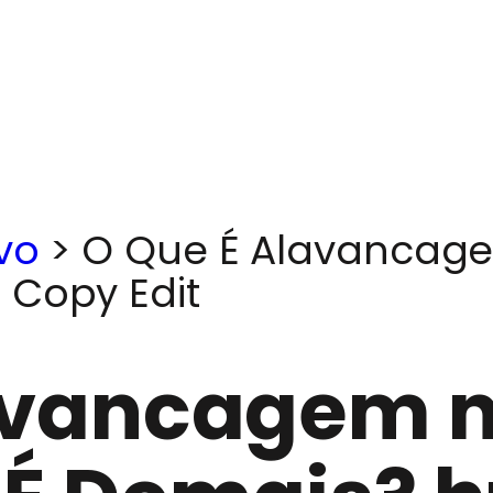
vo
>
O Que É Alavancage
 Copy Edit
avancagem n