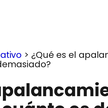
ativo
>
¿Qué es el apala
 demasiado?
apalancamie