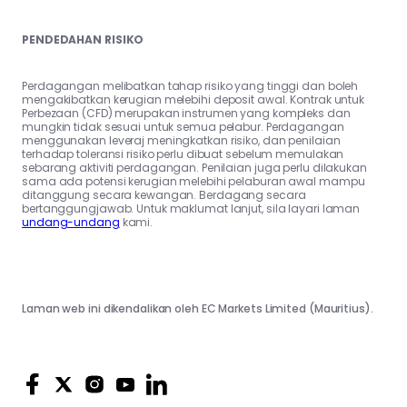
PENDEDAHAN RISIKO
Perdagangan melibatkan tahap risiko yang tinggi dan boleh
mengakibatkan kerugian melebihi deposit awal. Kontrak untuk
Perbezaan (CFD) merupakan instrumen yang kompleks dan
mungkin tidak sesuai untuk semua pelabur. Perdagangan
menggunakan leveraj meningkatkan risiko, dan penilaian
terhadap toleransi risiko perlu dibuat sebelum memulakan
sebarang aktiviti perdagangan. Penilaian juga perlu dilakukan
sama ada potensi kerugian melebihi pelaburan awal mampu
ditanggung secara kewangan. Berdagang secara
bertanggungjawab. Untuk maklumat lanjut, sila layari laman
undang-undang
kami.
Laman web ini dikendalikan oleh EC Markets Limited (Mauritius).