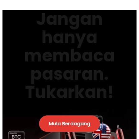
Jangan
hanya
membaca
pasaran.
Tukarkan!
Mula Berdagang