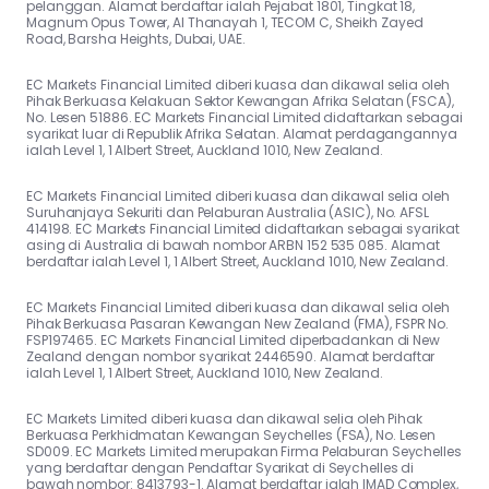
pelanggan. Alamat berdaftar ialah Pejabat 1801, Tingkat 18,
Magnum Opus Tower, Al Thanayah 1, TECOM C, Sheikh Zayed
Road, Barsha Heights, Dubai, UAE.
EC Markets Financial Limited diberi kuasa dan dikawal selia oleh
Pihak Berkuasa Kelakuan Sektor Kewangan Afrika Selatan (FSCA),
No. Lesen 51886. EC Markets Financial Limited didaftarkan sebagai
syarikat luar di Republik Afrika Selatan. Alamat perdagangannya
ialah Level 1, 1 Albert Street, Auckland 1010, New Zealand.
EC Markets Financial Limited diberi kuasa dan dikawal selia oleh
Suruhanjaya Sekuriti dan Pelaburan Australia (ASIC), No. AFSL
414198. EC Markets Financial Limited didaftarkan sebagai syarikat
asing di Australia di bawah nombor ARBN 152 535 085. Alamat
berdaftar ialah Level 1, 1 Albert Street, Auckland 1010, New Zealand.
EC Markets Financial Limited diberi kuasa dan dikawal selia oleh
Pihak Berkuasa Pasaran Kewangan New Zealand (FMA), FSPR No.
FSP197465. EC Markets Financial Limited diperbadankan di New
Zealand dengan nombor syarikat 2446590. Alamat berdaftar
ialah Level 1, 1 Albert Street, Auckland 1010, New Zealand.
EC Markets Limited diberi kuasa dan dikawal selia oleh Pihak
Berkuasa Perkhidmatan Kewangan Seychelles (FSA), No. Lesen
SD009. EC Markets Limited merupakan Firma Pelaburan Seychelles
yang berdaftar dengan Pendaftar Syarikat di Seychelles di
bawah nombor: 8413793-1. Alamat berdaftar ialah IMAD Complex,