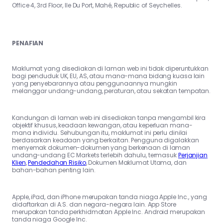
Office 4, 3rd Floor, Ile Du Port, Mahé, Republic of Seychelles.
PENAFIAN
Maklumat yang disediakan di laman web ini tidak diperuntukkan
bagi penduduk UK, EU, AS, atau mana-mana bidang kuasa lain
yang penyebarannya atau penggunaannya mungkin
melanggar undang-undang, peraturan, atau sekatan tempatan.
Kandungan di laman web ini disediakan tanpa mengambil kira
objektif khusus, keadaan kewangan, atau keperluan mana-
mana individu. Sehubungan itu, maklumat ini perlu dinilai
berdasarkan keadaan yang berkaitan. Pengguna digalakkan
menyemak dokumen-dokumen yang berkenaan di laman
undang-undang EC Markets terlebih dahulu, termasuk
Perjanjian
Klien
,
Pendedahan Risiko
, Dokumen Maklumat Utama, dan
bahan-bahan penting lain.
Apple, iPad, dan iPhone merupakan tanda niaga Apple Inc., yang
didaftarkan di A.S. dan negara-negara lain. App Store
merupakan tanda perkhidmatan Apple Inc. Android merupakan
tanda niaga Google Inc.