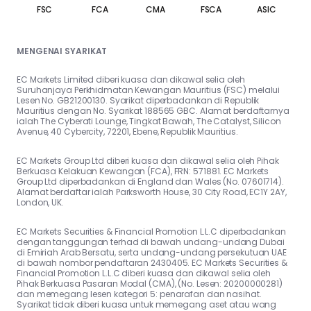
FSC
FCA
CMA
FSCA
ASIC
MENGENAI SYARIKAT
EC Markets Limited diberi kuasa dan dikawal selia oleh
Suruhanjaya Perkhidmatan Kewangan Mauritius (FSC) melalui
Lesen No. GB21200130. Syarikat diperbadankan di Republik
Mauritius dengan No. Syarikat 188565 GBC. Alamat berdaftarnya
ialah The Cyberati Lounge, Tingkat Bawah, The Catalyst, Silicon
Avenue, 40 Cybercity, 72201, Ebene, Republik Mauritius.
EC Markets Group Ltd diberi kuasa dan dikawal selia oleh Pihak
Berkuasa Kelakuan Kewangan (FCA), FRN: 571881. EC Markets
Group Ltd diperbadankan di England dan Wales (No. 07601714).
Alamat berdaftar ialah Parksworth House, 30 City Road, EC1Y 2AY,
London, UK.
EC Markets Securities & Financial Promotion L.L.C diperbadankan
dengan tanggungan terhad di bawah undang-undang Dubai
di Emiriah Arab Bersatu, serta undang-undang persekutuan UAE
di bawah nombor pendaftaran 2430405. EC Markets Securities &
Financial Promotion L.L.C diberi kuasa dan dikawal selia oleh
Pihak Berkuasa Pasaran Modal (CMA), (No. Lesen: 20200000281)
dan memegang lesen kategori 5: penarafan dan nasihat.
Syarikat tidak diberi kuasa untuk memegang aset atau wang