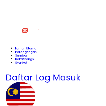
Laman Utama
Perdagangan
Sumber
Rakat kongsi
Syarikat
Daftar
Log Masuk