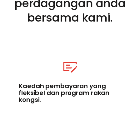
perdagangan anda
bersama kami.
Kaedah pembayaran yang
fleksibel dan program rakan
kongsi.