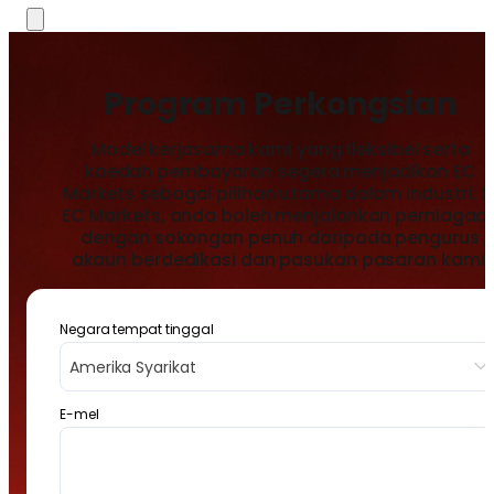
Program Perkongsian
Model kerjasama kami yang fleksibel serta
kaedah pembayaran segera menjadikan EC
Markets sebagai pilihan utama dalam industri. D
EC Markets, anda boleh menjalankan perniagaa
dengan sokongan penuh daripada pengurus
akaun berdedikasi dan pasukan pasaran kami.
Negara tempat tinggal
Amerika Syarikat
E-mel