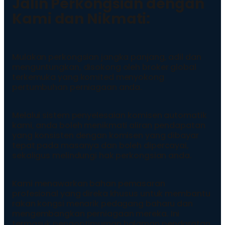
Jalin Perkongsian dengan
Kami dan Nikmati:
Mulakan perkongsian jangka panjang, adil dan
menguntungkan, disokong oleh broker global
terkemuka yang komited menyokong
pertumbuhan perniagaan anda.
Melalui sistem penyelesaian komisen automatik
kami, anda boleh menikmati aliran pendapatan
yang konsisten dengan komisen yang dibayar
tepat pada masanya dan boleh dipercayai,
sekaligus melindungi hak perkongsian anda.
Kami menawarkan bahan pemasaran
profesional yang direka khusus untuk membantu
rakan kongsi menarik pedagang baharu dan
mengembangkan perniagaan mereka. Ini
termasuk pengoptimuman halaman pendaratan