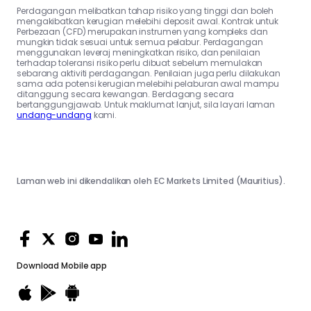
Perdagangan melibatkan tahap risiko yang tinggi dan boleh
mengakibatkan kerugian melebihi deposit awal. Kontrak untuk
Perbezaan (CFD) merupakan instrumen yang kompleks dan
mungkin tidak sesuai untuk semua pelabur. Perdagangan
menggunakan leveraj meningkatkan risiko, dan penilaian
terhadap toleransi risiko perlu dibuat sebelum memulakan
sebarang aktiviti perdagangan. Penilaian juga perlu dilakukan
sama ada potensi kerugian melebihi pelaburan awal mampu
ditanggung secara kewangan. Berdagang secara
bertanggungjawab. Untuk maklumat lanjut, sila layari laman
undang-undang
kami.
Laman web ini dikendalikan oleh EC Markets Limited (Mauritius).
Download
Mobile app