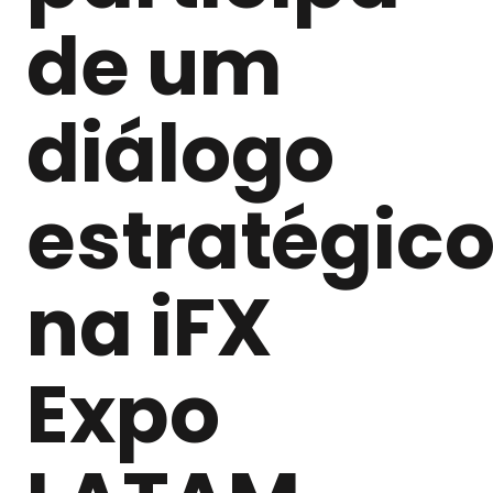
de um
diálogo
estratégic
na iFX
Expo