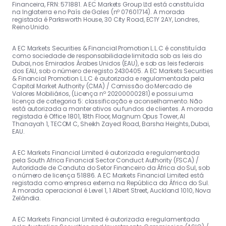
Financeira, FRN: 571881. A EC Markets Group Ltd está constituída
na Inglaterra e no País de Gales (nº 07601714). A morada
registada é Parksworth House, 30 City Road, EC1Y 2AY, Londres,
Reino Unido.
A EC Markets Securities & Financial Promotion L.L.C é constituída
como sociedade de responsabilidade limitada sob as leis do
Dubai, nos Emirados Árabes Unidos (EAU), e sob as leis federais
dos EAU, sob o número de registo 2430405. A EC Markets Securities
& Financial Promotion L.L.C é autorizada e regulamentada pela
Capital Market Authority (CMA) / Comissão do Mercado de
Valores Mobiliários, (Licença nº 20200000281) e possui uma
licença de categoria 5: classificação e aconselhamento. Não
está autorizada a manter ativos ou fundos de clientes. A morada
registada é Office 1801, 18th Floor, Magnum Opus Tower, Al
Thanayah 1, TECOM C, Sheikh Zayed Road, Barsha Heights, Dubai,
EAU.
A EC Markets Financial Limited é autorizada e regulamentada
pela South Africa Financial Sector Conduct Authority (FSCA) /
Autoridade de Conduta do Setor Financeiro da África do Sul, sob
o número de licença 51886. A EC Markets Financial Limited está
registada como empresa externa na República da África do Sul.
A morada operacional é Level 1, 1 Albert Street, Auckland 1010, Nova
Zelândia.
A EC Markets Financial Limited é autorizada e regulamentada