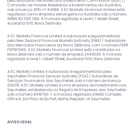
pela Australian Securities and Investments Commission (ASIC) /
Comissão de Valores Mobiliários e Investimentos da Austrália,
sob a licença AFSL nº 414198. A EC Markets Financial Limited está
registada como empresa estrangeira na Austrália sob o número
ARBN 152 535 085. A morada registada é Level 1, 1 Albert Street,
Auckland 1010, Nova Zelândia.
A EC Markets Financial Limited é autorizada e regulamentada
pela New Zealand Financial Markets Authority (FMA) / Autoridade
dos Mercados Financeiros da Nova Zelândia, com o número FSPR
FSP197465. A EC Markets Financial Limited está constituída na
Nova Zelândia sob o número de empresa 2446590. A morada
registada é Level 1, 1 Albert Street, Auckland 1010, Nova Zelândia.
A EC Markets Limited é autorizada e regulamentada pela
Seychelles Financial Services Authority (FSA) / Autoridade de
Serviços Financeiros das Seychelles, sob o número de licença
SD009. A EC Markets Limited é uma empresa de investimento nas
Seychelles, estabelecida no Registo de Empresas das Seychelles
sob o número 8413793-1. A morada registada é IMAD Complex,
Office 4, 3rd Floor, Ile Du Port, Mahé, Republic of Seychelles.
AVISO LEGAL