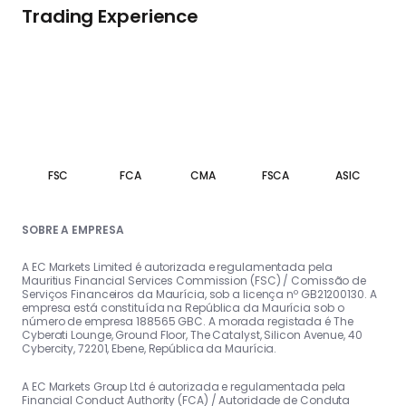
Trading Experience
FSC
FCA
CMA
FSCA
ASIC
SOBRE A EMPRESA
A EC Markets Limited é autorizada e regulamentada pela
Mauritius Financial Services Commission (FSC) / Comissão de
Serviços Financeiros da Maurícia, sob a licença nº GB21200130. A
empresa está constituída na República da Maurícia sob o
número de empresa 188565 GBC. A morada registada é The
Cyberati Lounge, Ground Floor, The Catalyst, Silicon Avenue, 40
Cybercity, 72201, Ebene, República da Maurícia.
A EC Markets Group Ltd é autorizada e regulamentada pela
Financial Conduct Authority (FCA) / Autoridade de Conduta