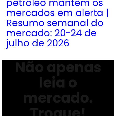
petróleo mantêm os
mercados em alerta |
Resumo semanal do
mercado: 20-24 de
julho de 2026
Não apenas
leia o
mercado.
Troque!