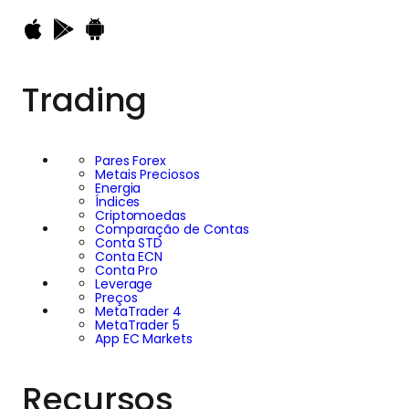
Trading
Pares Forex
Metais Preciosos
Energia
Índices
Criptomoedas
Comparação de Contas
Conta STD
Conta ECN
Conta Pro
Leverage
Preços
MetaTrader 4
MetaTrader 5
App EC Markets
Recursos