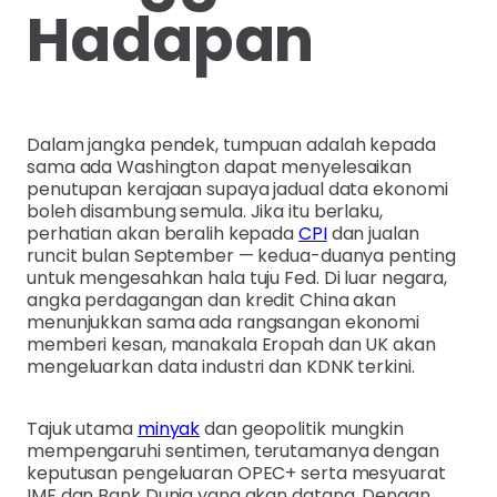
Hadapan
Dalam jangka pendek, tumpuan adalah kepada
sama ada Washington dapat menyelesaikan
penutupan kerajaan supaya jadual data ekonomi
boleh disambung semula. Jika itu berlaku,
perhatian akan beralih kepada
CPI
dan jualan
runcit bulan September — kedua-duanya penting
untuk mengesahkan hala tuju Fed. Di luar negara,
angka perdagangan dan kredit China akan
menunjukkan sama ada rangsangan ekonomi
memberi kesan, manakala Eropah dan UK akan
mengeluarkan data industri dan KDNK terkini.
Tajuk utama
minyak
dan geopolitik mungkin
mempengaruhi sentimen, terutamanya dengan
keputusan pengeluaran OPEC+ serta mesyuarat
IMF dan Bank Dunia yang akan datang. Dengan