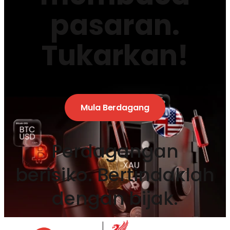
pasaran.
Tukarkan!
Mula Berdagang
Perdagangan
berisiko. Bertindaklah
dengan bijak.