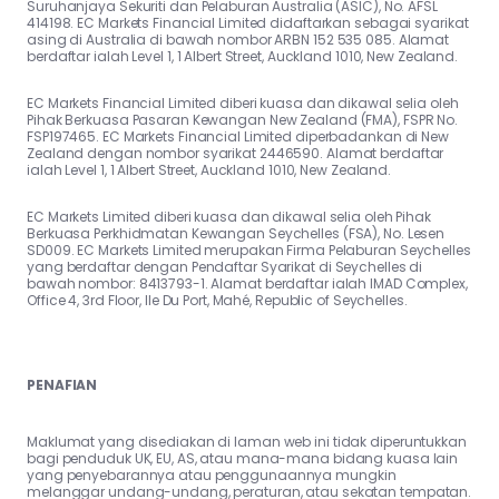
Suruhanjaya Sekuriti dan Pelaburan Australia (ASIC), No. AFSL
414198. EC Markets Financial Limited didaftarkan sebagai syarikat
asing di Australia di bawah nombor ARBN 152 535 085. Alamat
berdaftar ialah Level 1, 1 Albert Street, Auckland 1010, New Zealand.
EC Markets Financial Limited diberi kuasa dan dikawal selia oleh
Pihak Berkuasa Pasaran Kewangan New Zealand (FMA), FSPR No.
FSP197465. EC Markets Financial Limited diperbadankan di New
Zealand dengan nombor syarikat 2446590. Alamat berdaftar
ialah Level 1, 1 Albert Street, Auckland 1010, New Zealand.
EC Markets Limited diberi kuasa dan dikawal selia oleh Pihak
Berkuasa Perkhidmatan Kewangan Seychelles (FSA), No. Lesen
SD009. EC Markets Limited merupakan Firma Pelaburan Seychelles
yang berdaftar dengan Pendaftar Syarikat di Seychelles di
bawah nombor: 8413793-1. Alamat berdaftar ialah IMAD Complex,
Office 4, 3rd Floor, Ile Du Port, Mahé, Republic of Seychelles.
PENAFIAN
Maklumat yang disediakan di laman web ini tidak diperuntukkan
bagi penduduk UK, EU, AS, atau mana-mana bidang kuasa lain
yang penyebarannya atau penggunaannya mungkin
melanggar undang-undang, peraturan, atau sekatan tempatan.