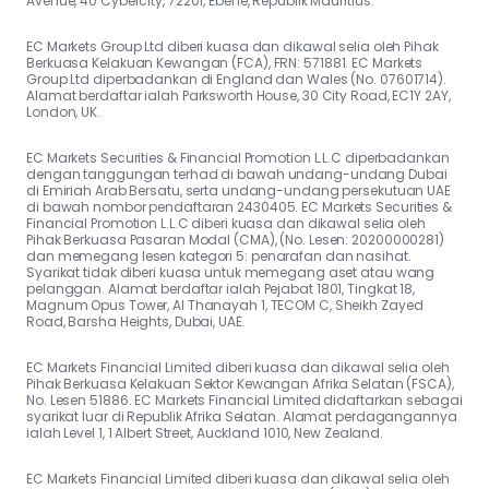
Avenue, 40 Cybercity, 72201, Ebene, Republik Mauritius.
EC Markets Group Ltd diberi kuasa dan dikawal selia oleh Pihak
Berkuasa Kelakuan Kewangan (FCA), FRN: 571881. EC Markets
Group Ltd diperbadankan di England dan Wales (No. 07601714).
Alamat berdaftar ialah Parksworth House, 30 City Road, EC1Y 2AY,
London, UK.
EC Markets Securities & Financial Promotion L.L.C diperbadankan
dengan tanggungan terhad di bawah undang-undang Dubai
di Emiriah Arab Bersatu, serta undang-undang persekutuan UAE
di bawah nombor pendaftaran 2430405. EC Markets Securities &
Financial Promotion L.L.C diberi kuasa dan dikawal selia oleh
Pihak Berkuasa Pasaran Modal (CMA), (No. Lesen: 20200000281)
dan memegang lesen kategori 5: penarafan dan nasihat.
Syarikat tidak diberi kuasa untuk memegang aset atau wang
pelanggan. Alamat berdaftar ialah Pejabat 1801, Tingkat 18,
Magnum Opus Tower, Al Thanayah 1, TECOM C, Sheikh Zayed
Road, Barsha Heights, Dubai, UAE.
EC Markets Financial Limited diberi kuasa dan dikawal selia oleh
Pihak Berkuasa Kelakuan Sektor Kewangan Afrika Selatan (FSCA),
No. Lesen 51886. EC Markets Financial Limited didaftarkan sebagai
syarikat luar di Republik Afrika Selatan. Alamat perdagangannya
ialah Level 1, 1 Albert Street, Auckland 1010, New Zealand.
EC Markets Financial Limited diberi kuasa dan dikawal selia oleh