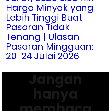
Harga Minyak yang
Lebih Tinggi Buat
Pasaran Tidak
Tenang | Ulasan
Pasaran Mingguan:
20-24 Julai 2026
Jangan
hanya
membaca