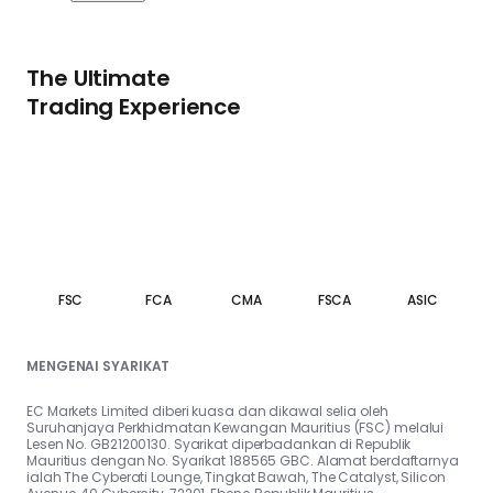
The Ultimate
Trading Experience
FSC
FCA
CMA
FSCA
ASIC
MENGENAI SYARIKAT
EC Markets Limited diberi kuasa dan dikawal selia oleh
Suruhanjaya Perkhidmatan Kewangan Mauritius (FSC) melalui
Lesen No. GB21200130. Syarikat diperbadankan di Republik
Mauritius dengan No. Syarikat 188565 GBC. Alamat berdaftarnya
ialah The Cyberati Lounge, Tingkat Bawah, The Catalyst, Silicon