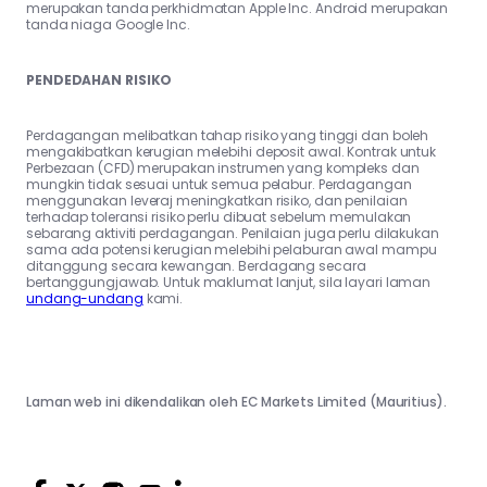
merupakan tanda perkhidmatan Apple Inc. Android merupakan
tanda niaga Google Inc.
PENDEDAHAN RISIKO
Perdagangan melibatkan tahap risiko yang tinggi dan boleh
mengakibatkan kerugian melebihi deposit awal. Kontrak untuk
Perbezaan (CFD) merupakan instrumen yang kompleks dan
mungkin tidak sesuai untuk semua pelabur. Perdagangan
menggunakan leveraj meningkatkan risiko, dan penilaian
terhadap toleransi risiko perlu dibuat sebelum memulakan
sebarang aktiviti perdagangan. Penilaian juga perlu dilakukan
sama ada potensi kerugian melebihi pelaburan awal mampu
ditanggung secara kewangan. Berdagang secara
bertanggungjawab. Untuk maklumat lanjut, sila layari laman
undang-undang
kami.
Laman web ini dikendalikan oleh EC Markets Limited (Mauritius).