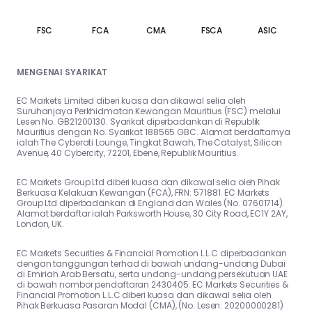
FSC
FCA
CMA
FSCA
ASIC
MENGENAI SYARIKAT
EC Markets Limited diberi kuasa dan dikawal selia oleh
Suruhanjaya Perkhidmatan Kewangan Mauritius (FSC) melalui
Lesen No. GB21200130. Syarikat diperbadankan di Republik
Mauritius dengan No. Syarikat 188565 GBC. Alamat berdaftarnya
ialah The Cyberati Lounge, Tingkat Bawah, The Catalyst, Silicon
Avenue, 40 Cybercity, 72201, Ebene, Republik Mauritius.
EC Markets Group Ltd diberi kuasa dan dikawal selia oleh Pihak
Berkuasa Kelakuan Kewangan (FCA), FRN: 571881. EC Markets
Group Ltd diperbadankan di England dan Wales (No. 07601714).
Alamat berdaftar ialah Parksworth House, 30 City Road, EC1Y 2AY,
London, UK.
EC Markets Securities & Financial Promotion L.L.C diperbadankan
dengan tanggungan terhad di bawah undang-undang Dubai
di Emiriah Arab Bersatu, serta undang-undang persekutuan UAE
di bawah nombor pendaftaran 2430405. EC Markets Securities &
Financial Promotion L.L.C diberi kuasa dan dikawal selia oleh
Pihak Berkuasa Pasaran Modal (CMA), (No. Lesen: 20200000281)