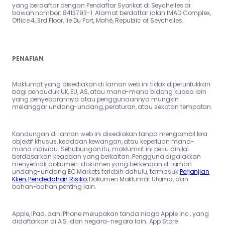
yang berdaftar dengan Pendaftar Syarikat di Seychelles di
bawah nombor: 8413793-1. Alamat berdaftar ialah IMAD Complex,
Office 4, 3rd Floor, Ile Du Port, Mahé, Republic of Seychelles.
PENAFIAN
Maklumat yang disediakan di laman web ini tidak diperuntukkan
bagi penduduk UK, EU, AS, atau mana-mana bidang kuasa lain
yang penyebarannya atau penggunaannya mungkin
melanggar undang-undang, peraturan, atau sekatan tempatan.
Kandungan di laman web ini disediakan tanpa mengambil kira
objektif khusus, keadaan kewangan, atau keperluan mana-
mana individu. Sehubungan itu, maklumat ini perlu dinilai
berdasarkan keadaan yang berkaitan. Pengguna digalakkan
menyemak dokumen-dokumen yang berkenaan di laman
undang-undang EC Markets terlebih dahulu, termasuk
Perjanjian
Klien
,
Pendedahan Risiko
, Dokumen Maklumat Utama, dan
bahan-bahan penting lain.
Apple, iPad, dan iPhone merupakan tanda niaga Apple Inc., yang
didaftarkan di A.S. dan negara-negara lain. App Store