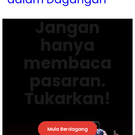
Jangan
hanya
membaca
pasaran.
Tukarkan!
Mula Berdagang