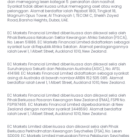
dan memegang lesen kategori 5: penarafan dan nasihat.
Syarikat tidak diberi kuasa untuk memegang aset atau wang
pelanggan. Alamat berdaftar ialah Pejabat 1801, Tingkat 18,
Magnum Opus Tower, Al Thanayah 1, TECOM C, Sheikh Zayed
Road, Barsha Heights, Dubai, UAE.
EC Markets Financial Limited diberi kuasa dan dikawal selia oleh
Pihak Berkuasa Kelakuan Sektor Kewangan Afrika Selatan (FSCA),
No. Lesen 51886. EC Markets Financial Limited didaftarkan sebagai
syarikat luar di Republik Afrika Selatan. Alamat perdagangannya
ialah Level 1, 1 Albert Street, Auckland 1010, New Zealand.
EC Markets Financial Limited diberi kuasa dan dikawal selia oleh
Suruhanjaya Sekuriti dan Pelaburan Australia (ASIC), No. AFSL
414198. EC Markets Financial Limited didaftarkan sebagai syarikat
asing di Australia di bawah nombor ARBN 152 535 085. Alamat
berdaftar ialah Level 1, 1 Albert Street, Auckland 1010, New Zealand.
EC Markets Financial Limited diberi kuasa dan dikawal selia oleh
Pihak Berkuasa Pasaran Kewangan New Zealand (FMA), FSPR No.
FSP197465. EC Markets Financial Limited diperbadankan di New
Zealand dengan nombor syarikat 2446590. Alamat berdaftar
ialah Level 1, 1 Albert Street, Auckland 1010, New Zealand.
EC Markets Limited diberi kuasa dan dikawal selia oleh Pihak
Berkuasa Perkhidmatan Kewangan Seychelles (FSA), No. Lesen
SD009. EC Markets Limited merupakan Firma Pelaburan Seychelles