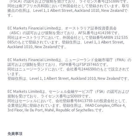
（FSCA）の認可および規制を受けており、ライセンス番号は51886です。
同社は南アフリカ共和国において外国会社として登録されています。取引
拠点の住所は、Level 1, 1 Albert Street, Auckland 1010, New Zealandで
す。
EC Markets Financial Limitedは、オーストラリア証券投資委員会
（ASIC）の認可および規制を受けており、AFSL番号は414198です。
同社はオーストラリアにおいて、外国会社として登録番号ARBN 152 535
085のもとで登録されています。登録住所は、Level 1, 1 Albert Street,
Auckland 1010, New Zealandです。
EC Markets Financial Limitedは、ニュージーランド金融市場庁（FMA）の
認可および規制を受けており、FSPR番号はFSP197465です。
同社はニュージーランドにおいて、会社番号2446590のもとで設立されて
います。
登録住所は、Level 1, 1 Albert Street, Auckland 1010, New Zealandです。
EC Markets Limitedは、セーシェル金融サービス庁（FSA）の認可および
規制を受けており、ライセンス番号はSD009です。
同社はセーシェルにおいて、会社登録番号8413793-1の投資会社として、
企業登記局に登録されています。登録住所は、IMAD Complex, Office 4,
3rd Floor, Ile Du Port, Mahé, Republic of Seychelles.です。
免責事項