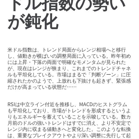
ドル指数の勢い
が鈍化
米ドル指数は、トレンド局面からレンジ相場へと移行
し、値動きが横ばいの調整局面に入っている。昨年初め
には上昇・下落の両面で明確なモメンタムが見られた
が、現在はレンジが狭まり、これまでのトレンドチャネ
ルも平坦化している。市場はまるで「判断ゾーン」に圧
縮されたかのようで、上放れも下抜けも起きず、緊張感
だけが高まっている状態だ……
RSIは中立ライン付近を推移し、MACDのヒストグラム
も平坦化しており、市場がトレンドを形成するというよ
りもエネルギーを蓄えていることを示唆している。数カ
月前のドルの強いトレンドはすでに消え、より不安定で
レンジ内に収まる値動きへと変化した。このような転換
は、重要なブレイクアウトやより深い調整に先行して起