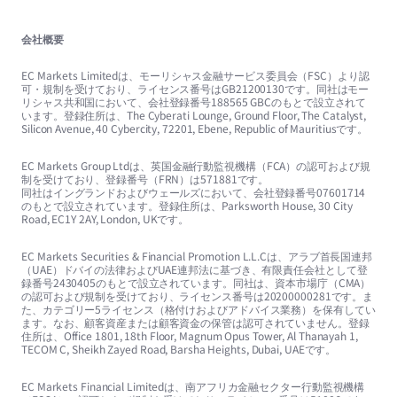
会社概要
EC Markets Limitedは、モーリシャス金融サービス委員会（FSC）より認
可・規制を受けており、ライセンス番号はGB21200130です。同社はモー
リシャス共和国において、会社登録番号188565 GBCのもとで設立されて
います。登録住所は、The Cyberati Lounge, Ground Floor, The Catalyst,
Silicon Avenue, 40 Cybercity, 72201, Ebene, Republic of Mauritiusです。
EC Markets Group Ltdは、英国金融行動監視機構（FCA）の認可および規
制を受けており、登録番号（FRN）は571881です。
同社はイングランドおよびウェールズにおいて、会社登録番号07601714
のもとで設立されています。登録住所は、Parksworth House, 30 City
Road, EC1Y 2AY, London, UKです。
EC Markets Securities & Financial Promotion L.L.Cは、アラブ首長国連邦
（UAE）ドバイの法律およびUAE連邦法に基づき、有限責任会社として登
録番号2430405のもとで設立されています。同社は、資本市場庁（CMA）
の認可および規制を受けており、ライセンス番号は20200000281です。ま
た、カテゴリー5ライセンス（格付けおよびアドバイス業務）を保有してい
ます。なお、顧客資産または顧客資金の保管は認可されていません。登録
住所は、Office 1801, 18th Floor, Magnum Opus Tower, Al Thanayah 1,
TECOM C, Sheikh Zayed Road, Barsha Heights, Dubai, UAEです。
EC Markets Financial Limitedは、南アフリカ金融セクター行動監視機構