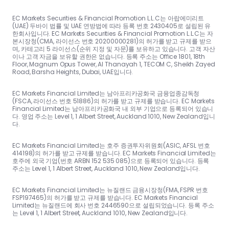
EC Markets Securities & Financial Promotion L.L.C는 아랍에미리트
(UAE) 두바이 법률 및 UAE 연방법에 따라 등록 번호 2430405로 설립된 유
한회사입니다. EC Markets Securities & Financial Promotion L.L.C는 자
본시장청(CMA, 라이선스 번호 20200000281)의 허가를 받고 규제를 받으
며, 카테고리 5 라이선스(순위 지정 및 자문)를 보유하고 있습니다. 고객 자산
이나 고객 자금을 보유할 권한은 없습니다. 등록 주소는 Office 1801, 18th
Floor, Magnum Opus Tower, Al Thanayah 1, TECOM C, Sheikh Zayed
Road, Barsha Heights, Dubai, UAE입니다.
EC Markets Financial Limited는 남아프리카공화국 금융업종감독청
(FSCA, 라이선스 번호 51886)의 허가를 받고 규제를 받습니다. EC Markets
Financial Limited는 남아프리카공화국 내 외부 기업으로 등록되어 있습니
다. 영업 주소는 Level 1, 1 Albert Street, Auckland 1010, New Zealand입니
다.
EC Markets Financial Limited는 호주 증권투자위원회(ASIC, AFSL 번호
414198)의 허가를 받고 규제를 받습니다. EC Markets Financial Limited는
호주에 외국 기업(번호 ARBN 152 535 085)으로 등록되어 있습니다. 등록
주소는 Level 1, 1 Albert Street, Auckland 1010, New Zealand입니다.
EC Markets Financial Limited는 뉴질랜드 금융시장청(FMA, FSPR 번호
FSP197465)의 허가를 받고 규제를 받습니다. EC Markets Financial
Limited는 뉴질랜드에 회사 번호 2446590으로 설립되었습니다. 등록 주소
는 Level 1, 1 Albert Street, Auckland 1010, New Zealand입니다.