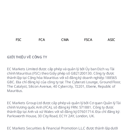
FSC
FCA
CMA
FSCA
ASIC
GIỚI THIỆU VỀ CÔNG TY
EC Markets Limited được cấp phép và quản lý bởi Ủy ban Dịch vụ Tài
chính Mauritius (FSC) theo Giấy phép số GB21200130. Công ty được
thành lập tại Cộng hòa Mauritius với số đăng ký doanh nghiệp 188565
GBC. Địa chỉ đăng ký của công ty tại: The Cyberati Lounge, Ground Floor,
The Catalyst, Silicon Avenue, 40 Cybercity, 72201, Ebene, Republic of
Mauritius.
EC Markets Group Ltd được cấp phép và quản lý bởi Cơ quan Quản lý Tài
chính Vương quốc Anh (FCA), số đăng ký FRN: 571881. Công ty được
thành lập tại Anh và xứ Wales với số đăng ký 07601714. Địa chỉ đăng ký:
Parksworth House, 30 City Road, EC1Y 2AY, London, UK.
EC Markets Securities & Financial Promotion L.L.C được thành lập dưới