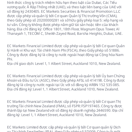
hình thức công ty trách nhiệm hữu hạn theo luật của Dubai, Các Tiểu
vương quốc Ả Rập Thống nhất (UAE), và theo luật liên bang của UAE với
số đăng ký 2430405. EC Markets Securities & Financial Promotion L.L.C
được cấp phép và quản lý bởi Cơ quan Quản lý Thị trường Vốn (CMA),
theo Giấy phép số 20200000281 và sở hữu giấy phép loại 5: xếp hạng và
tư vấn. Công ty không được phép nắm giữ tài sản hoặc tiền của khách
hàng. Địa chỉ đăng ký: Office 1801, 18th Floor, Magnum Opus Tower, Al
Thanayah 1, TECOM C, Sheikh Zayed Road, Barsha Heights, Dubai, UAE.
EC Markets Financial Limited được cấp phép và quản lý bởi Cơ quan Quản
lý Hành vi Khu vực Tài chính Nam Phi (FSCA), theo Giấy phép số 51886.
Công ty được đăng ký là công ty nước ngoài hoạt động tại Cộng hòa Nam
Phi.
Địa chỉ giao dịch: Level 1, 1 Albert Street, Auckland 1010, New Zealand.
EC Markets Financial Limited được cấp phép và quản lý bởi Ủy ban Chứng
khoán và Đầu tư Úc (ASIC), theo Giấy phép AFSL số 414198. Công ty được
đăng ký là công ty nước ngoài tại Úc với số đăng ký ARBN 152 535 085.
Địa chỉ đăng ký: Level 1, 1 Albert Street, Auckland 1010, New Zealand.
EC Markets Financial Limited được cấp phép và quản lý bởi Cơ quan Thị
trường Tài chính New Zealand (FMA), số FSPR: FSP197465. Công ty được
thành lập tại New Zealand với số đăng ký doanh nghiệp 2446590. Địa chỉ
đăng ký: Level 1, 1 Albert Street, Auckland 1010, New Zealand.
EC Markets Limited được cấp phép và quản lý bởi Cơ quan quản lý Dịch
vụ Tài chính Seychelles (FSA), theo Giấy phép số SD009. Công ty là một