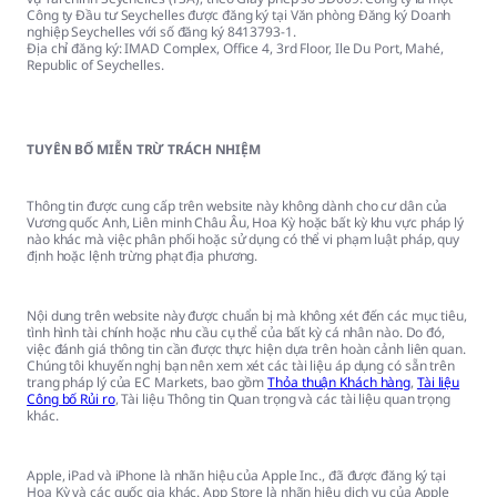
Công ty Đầu tư Seychelles được đăng ký tại Văn phòng Đăng ký Doanh
nghiệp Seychelles với số đăng ký 8413793-1.
Địa chỉ đăng ký: IMAD Complex, Office 4, 3rd Floor, Ile Du Port, Mahé,
Republic of Seychelles.
TUYÊN BỐ MIỄN TRỪ TRÁCH NHIỆM
Thông tin được cung cấp trên website này không dành cho cư dân của
Vương quốc Anh, Liên minh Châu Âu, Hoa Kỳ hoặc bất kỳ khu vực pháp lý
nào khác mà việc phân phối hoặc sử dụng có thể vi phạm luật pháp, quy
định hoặc lệnh trừng phạt địa phương.
Nội dung trên website này được chuẩn bị mà không xét đến các mục tiêu,
tình hình tài chính hoặc nhu cầu cụ thể của bất kỳ cá nhân nào. Do đó,
việc đánh giá thông tin cần được thực hiện dựa trên hoàn cảnh liên quan.
Chúng tôi khuyến nghị bạn nên xem xét các tài liệu áp dụng có sẵn trên
trang pháp lý của EC Markets, bao gồm
Thỏa thuận Khách hàng
,
Tài liệu
Công bố Rủi ro
, Tài liệu Thông tin Quan trọng và các tài liệu quan trọng
khác.
Apple, iPad và iPhone là nhãn hiệu của Apple Inc., đã được đăng ký tại
Hoa Kỳ và các quốc gia khác. App Store là nhãn hiệu dịch vụ của Apple