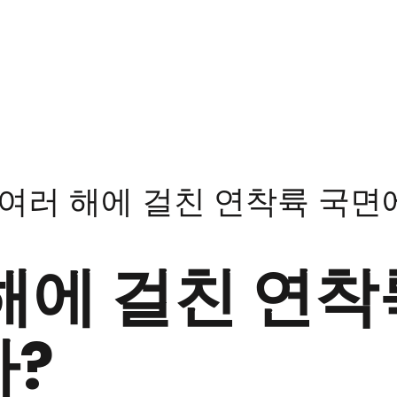
여러 해에 걸친 연착륙 국면
해에 걸친 연착
가?