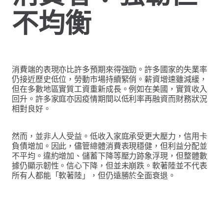
不均衡
消費端的表現亦比許多預期來得強勁。許多國家的失業率
仍接近歷史低位，勞動市場持續緊俏。薪資增速雖減緩，
但在多數地區實質工資重新成長。例如在美國，實質收入
回升。許多家庭亦因疫情期間以低利率再融資而財務狀況
相對良好。
然而，並非人人受益。低收入家庭承受更大壓力，信用卡
負債增加。因此，儘管總體消費表現穩健，但利益分配並
不平均。違約增加、儲蓄下降等壓力跡象浮現，但整體數
據仍顯示韌性。信心下降，但並未崩跌。軟著陸並不代表
所有人都能「軟著陸」，但仍遠勝於全面衰退。