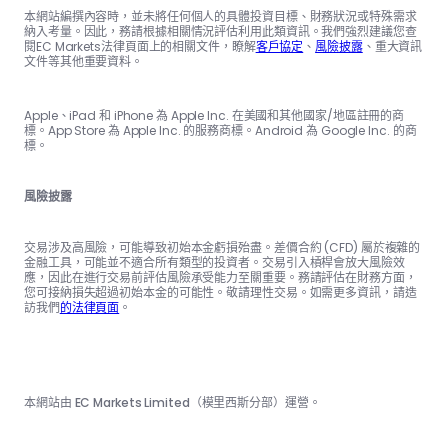
本網站編撰內容時，並未將任何個人的具體投資目標、財務狀況或特殊需求
納入考量。因此，務請根據相關情況評估利用此類資訊。我們強烈建議您查
閱EC Markets法律頁面上的相關文件，瞭解
客戶協定
、
風險披露
、重大資訊
文件等其他重要資料。
Apple、iPad 和 iPhone 為 Apple Inc. 在美國和其他國家/地區註冊的商
標。App Store 為 Apple Inc. 的服務商標。Android 為 Google Inc. 的商
標。
風險披露
交易涉及高風險，可能導致初始本金虧損殆盡。差價合約 (CFD) 屬於複雜的
金融工具，可能並不適合所有類型的投資者。交易引入槓桿會放大風險效
應，因此在進行交易前評估風險承受能力至關重要。務請評估在財務方面，
您可接納損失超過初始本金的可能性。敬請理性交易。如需更多資訊，請造
訪我們
的法律頁面
。
本網站由 EC Markets Limited（模里西斯分部）運營。