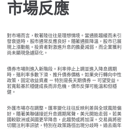
市場反應
對市場而言，軟著陸往往是理想情境。當通膨趨緩而未引
發衰退時，股市通常反應良好。隨著通膨降溫，股市已展
現上漲動能。投資者對激進升息的擔憂減弱，而企業獲利
尚未顯現急遽惡化。
債券市場則進入新階段。利率停止上調並進入降息週期
時，殖利率多數下滑、推升債券價格。如果央行轉向中性
政策，固定收益資產 — 特別是長天期債券 — 可望受益。
若寬鬆基於穩健成長而非危機，債市反彈可能溫和但穩
健。
外匯市場亦在調整。匯率變化往往反映利差與全球風險偏
好。隨著美聯儲接近升息週期尾聲，美元開始走弱。若美
國較歐洲或英國更早降息，此趨勢或將加深。交易員將密
切關注利率訊號，特別在政策路徑出現分歧時。過去兩年