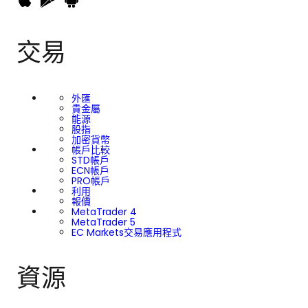
交易
外匯
貴金屬
能源
股指
加密貨幣
帳戶比較
STD帳戶
ECN帳戶
PRO帳戶
利用
報價
MetaTrader 4
MetaTrader 5
EC Markets交易應用程式
資源