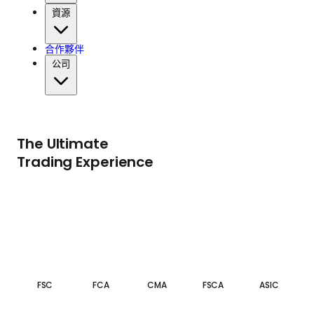
資源
合作夥伴
公司
The Ultimate
Trading Experience
FSC
FCA
CMA
FSCA
ASIC