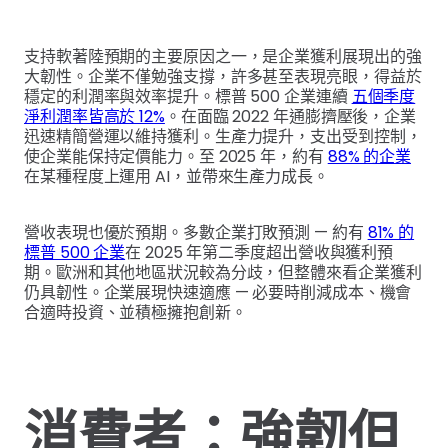
支持軟著陸預期的主要原因之一，是企業獲利展現出的強
大韌性。企業不僅勉強支撐，許多甚至表現亮眼，得益於
穩定的利潤率與效率提升。標普 500 企業連續
五個季度
淨利潤率皆高於 12%
。在面臨 2022 年通膨擠壓後，企業
迅速精簡營運以維持獲利。生產力提升，支出受到控制，
使企業能保持定價能力。至 2025 年，約有
88% 的企業
在某種程度上運用 AI，並帶來生產力成長。
營收表現也優於預期。多數企業打敗預測 — 約有
81% 的
標普 500 企業
在 2025 年第二季度超出營收與獲利預
期。歐洲和其他地區狀況較為分歧，但整體來看企業獲利
仍具韌性。企業展現快速適應 — 必要時削減成本、機會
合適時投資、並積極擁抱創新。
消費者：強韌但