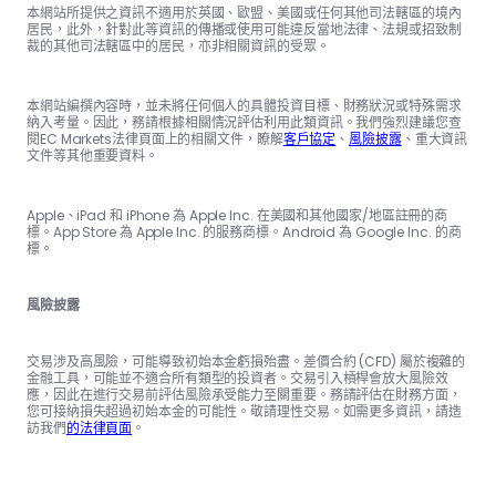
本網站所提供之資訊不適用於英國、歐盟、美國或任何其他司法轄區的境內
居民，此外，針對此等資訊的傳播或使用可能違反當地法律、法規或招致制
裁的其他司法轄區中的居民，亦非相關資訊的受眾。
本網站編撰內容時，並未將任何個人的具體投資目標、財務狀況或特殊需求
納入考量。因此，務請根據相關情況評估利用此類資訊。我們強烈建議您查
閱EC Markets法律頁面上的相關文件，瞭解
客戶協定
、
風險披露
、重大資訊
文件等其他重要資料。
Apple、iPad 和 iPhone 為 Apple Inc. 在美國和其他國家/地區註冊的商
標。App Store 為 Apple Inc. 的服務商標。Android 為 Google Inc. 的商
標。
風險披露
交易涉及高風險，可能導致初始本金虧損殆盡。差價合約 (CFD) 屬於複雜的
金融工具，可能並不適合所有類型的投資者。交易引入槓桿會放大風險效
應，因此在進行交易前評估風險承受能力至關重要。務請評估在財務方面，
您可接納損失超過初始本金的可能性。敬請理性交易。如需更多資訊，請造
訪我們
的法律頁面
。