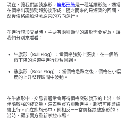
現在，讓我們談談旗形。
旗形形態
是一種延續形態，通常
在價格出現強勁趨勢後形成，隨之而來的是短暫的回調，
然後價格繼續沿著原來的方向運行。
在進行旗形交易時，主要有兩種類型的旗形需要留意，讓
我們分別來看看：
牛旗形（Bull Flag）：當價格強勢上漲後，在一個略
微下降的通道中進行短暫回調。
熊旗形（Bear Flag）：當價格急跌之後，價格在小幅
度的上升整理區間中波動。
在牛旗形中，交易者通常會等待價格突破旗形的上沿，並
伴隨較強的成交量，這表明買方重新進場，趨勢可能會繼
續上行。而在熊旗形中，則相反——當價格跌破旗形的下
沿時，顯示賣方重新掌控市場。