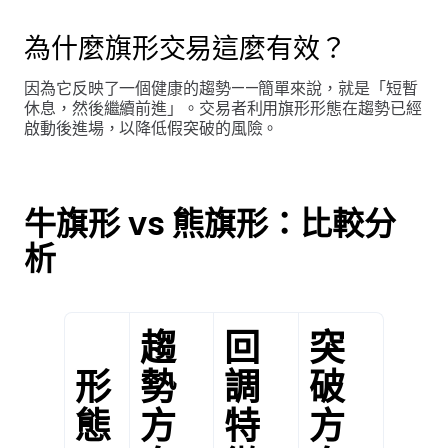
為什麼旗形交易這麼有效？
因為它反映了一個健康的趨勢——簡單來說，就是「短暫
休息，然後繼續前進」。交易者利用旗形形態在趨勢已經
啟動後進場，以降低假突破的風險。
牛旗形 vs 熊旗形：比較分
析
趨
回
突
形
勢
調
破
態
方
特
方