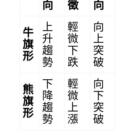
向
徵
向
上
輕
向
牛
升
微
上
旗
趨
下
突
形
勢
跌
破
下
輕
向
熊
降
微
下
旗
趨
上
突
形
勢
漲
破