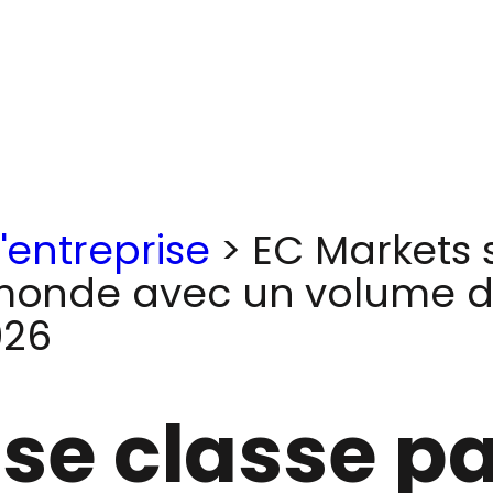
l'entreprise
>
EC Markets s
monde avec un volume de 
026
se classe pa