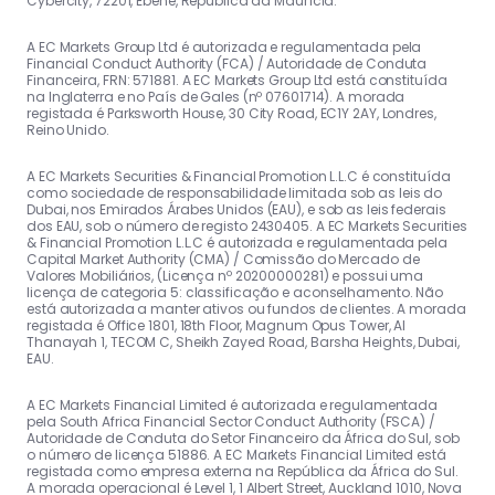
Cybercity, 72201, Ebene, República da Maurícia.
A EC Markets Group Ltd é autorizada e regulamentada pela
Financial Conduct Authority (FCA) / Autoridade de Conduta
Financeira, FRN: 571881. A EC Markets Group Ltd está constituída
na Inglaterra e no País de Gales (nº 07601714). A morada
registada é Parksworth House, 30 City Road, EC1Y 2AY, Londres,
Reino Unido.
A EC Markets Securities & Financial Promotion L.L.C é constituída
como sociedade de responsabilidade limitada sob as leis do
Dubai, nos Emirados Árabes Unidos (EAU), e sob as leis federais
dos EAU, sob o número de registo 2430405. A EC Markets Securities
& Financial Promotion L.L.C é autorizada e regulamentada pela
Capital Market Authority (CMA) / Comissão do Mercado de
Valores Mobiliários, (Licença nº 20200000281) e possui uma
licença de categoria 5: classificação e aconselhamento. Não
está autorizada a manter ativos ou fundos de clientes. A morada
registada é Office 1801, 18th Floor, Magnum Opus Tower, Al
Thanayah 1, TECOM C, Sheikh Zayed Road, Barsha Heights, Dubai,
EAU.
A EC Markets Financial Limited é autorizada e regulamentada
pela South Africa Financial Sector Conduct Authority (FSCA) /
Autoridade de Conduta do Setor Financeiro da África do Sul, sob
o número de licença 51886. A EC Markets Financial Limited está
registada como empresa externa na República da África do Sul.
A morada operacional é Level 1, 1 Albert Street, Auckland 1010, Nova