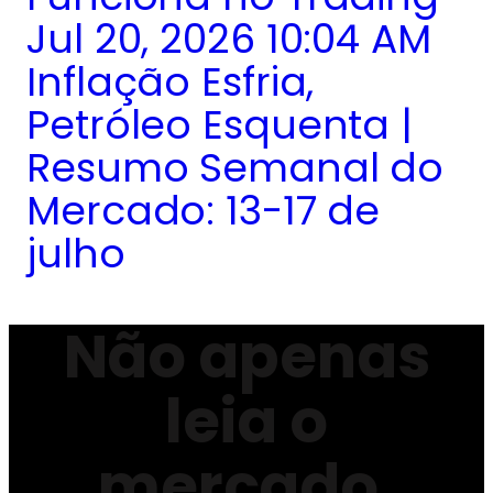
Jul 20, 2026 10:04 AM
Inflação Esfria,
Petróleo Esquenta |
Resumo Semanal do
Mercado: 13-17 de
julho
Não apenas
leia o
mercado.