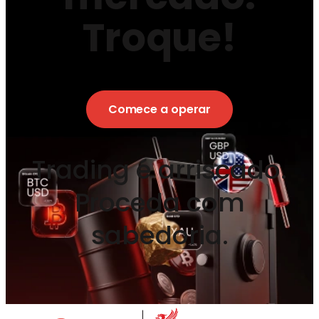
Troque!
Comece a operar
Trading é arriscado.
Proceda com
sabedoria.