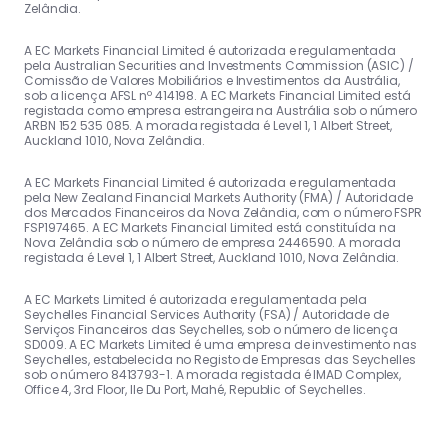
Zelândia.
A EC Markets Financial Limited é autorizada e regulamentada
pela Australian Securities and Investments Commission (ASIC) /
Comissão de Valores Mobiliários e Investimentos da Austrália,
sob a licença AFSL nº 414198. A EC Markets Financial Limited está
registada como empresa estrangeira na Austrália sob o número
ARBN 152 535 085. A morada registada é Level 1, 1 Albert Street,
Auckland 1010, Nova Zelândia.
A EC Markets Financial Limited é autorizada e regulamentada
pela New Zealand Financial Markets Authority (FMA) / Autoridade
dos Mercados Financeiros da Nova Zelândia, com o número FSPR
FSP197465. A EC Markets Financial Limited está constituída na
Nova Zelândia sob o número de empresa 2446590. A morada
registada é Level 1, 1 Albert Street, Auckland 1010, Nova Zelândia.
A EC Markets Limited é autorizada e regulamentada pela
Seychelles Financial Services Authority (FSA) / Autoridade de
Serviços Financeiros das Seychelles, sob o número de licença
SD009. A EC Markets Limited é uma empresa de investimento nas
Seychelles, estabelecida no Registo de Empresas das Seychelles
sob o número 8413793-1. A morada registada é IMAD Complex,
Office 4, 3rd Floor, Ile Du Port, Mahé, Republic of Seychelles.