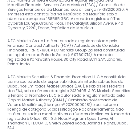
A EC Markets Limited é autorizada e regulamentada pela
Mauritius Financial Services Commission (FSC) / Comissão de
Serviços Financeiros da Maurícia, sob a licença nº GB21200130. A
empresa está constituída na República da Maurícia sob o
número de empresa 188565 GBC. A morada registada é The
Cyberati Lounge, Ground Floor, The Catalyst, Silicon Avenue, 40
Cybercity, 72201, Ebene, República da Maurícia.
A EC Markets Group Ltd é autorizada e regulamentada pela
Financial Conduct Authority (FCA) / Autoridade de Conduta
Financeira, FRN: 571881. A EC Markets Group Ltd está constituída
na Inglaterra e no País de Gales (nº 07601714). A morada
registada é Parksworth House, 30 City Road, EC1Y 2AY, Londres,
Reino Unido.
A EC Markets Securities & Financial Promotion L.L.C é constituída
como sociedade de responsabilidade limitada sob as leis do
Dubai, nos Emirados Árabes Unidos (EAU), e sob as leis federais
dos EAU, sob o número de registo 2430405. A EC Markets Securities
& Financial Promotion L.L.C é autorizada e regulamentada pela
Capital Market Authority (CMA) / Comissão do Mercado de
Valores Mobiliários, (Licença nº 20200000281) e possui uma
licença de categoria 5: classificação e aconselhamento. Não
está autorizada a manter ativos ou fundos de clientes. A morada
registada é Office 1801, 18th Floor, Magnum Opus Tower, Al
Thanayah 1, TECOM C, Sheikh Zayed Road, Barsha Heights, Dubai,
EAU.