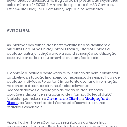
Seychelles, estabelecida no Registo de Empresas das Seychelles
sob o número 8413793-1. A morada registada é IMAD Complex,
Office 4, 3rd Floor, Ile Du Port, Mahé, Republic of Seychelles.
AVISO LEGAL
As informações fornecidas neste website não se destinam a
residentes do Reino Unido, União Europeia, Estados Unidos ou
qualquer outra jurisdição onde a sua distribuição ou utilização
possa violar as leis, regulamentos ou sanções locais.
O conteúdo incluído neste website foi concebido sem considerar
os objetivos, situação financeira ou necessidades específicas de
qualquer indivíduo. Portanto, é importante avaliar a informação
no contexto das suas circunstâncias relevantes.
Recomendamos a avaliação de todos os documentos
aplicáveis disponíveis na página de informação legal da EC
Markets, que incluem o
Contrato do Cliente
, a
Divulgação de
Riscos
, os Documentos de Informação Essencial e outros
materiais essenciais.
Apple, iPad e iPhone são marcas registadas da Apple Inc.,
empresa registada nos Estados Unidos e em outros países. App