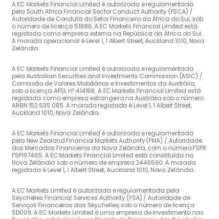
A EC Markets Financial Limited é autorizada e regulamentada
pela South Africa Financial Sector Conduct Authority (FSCA) /
Autoridade de Conduta do Setor Financeiro da África do Sul, sob
o número de licença 51886. A EC Markets Financial Limited está
registada como empresa externa na República da África do Sul.
A morada operacional é Level 1, 1 Albert Street, Auckland 1010, Nova
Zelândia.
A EC Markets Financial Limited é autorizada e regulamentada
pela Australian Securities and Investments Commission (ASIC) /
Comissão de Valores Mobiliários e Investimentos da Austrália,
sob a licença AFSL nº 414198. A EC Markets Financial Limited está
registada como empresa estrangeira na Austrália sob o número
ARBN 152 535 085. A morada registada é Level 1, 1 Albert Street,
Auckland 1010, Nova Zelândia.
A EC Markets Financial Limited é autorizada e regulamentada
pela New Zealand Financial Markets Authority (FMA) / Autoridade
dos Mercados Financeiros da Nova Zelândia, com o número FSPR
FSP197465. A EC Markets Financial Limited está constituída na
Nova Zelândia sob o número de empresa 2446590. A morada
registada é Level 1, 1 Albert Street, Auckland 1010, Nova Zelândia.
A EC Markets Limited é autorizada e regulamentada pela
Seychelles Financial Services Authority (FSA) / Autoridade de
Serviços Financeiros das Seychelles, sob o número de licença
SD009. A EC Markets Limited é uma empresa de investimento nas