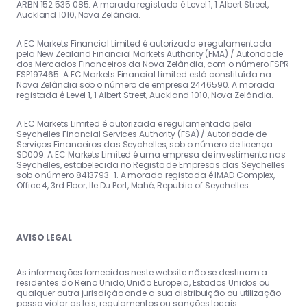
ARBN 152 535 085. A morada registada é Level 1, 1 Albert Street,
Auckland 1010, Nova Zelândia.
A EC Markets Financial Limited é autorizada e regulamentada
pela New Zealand Financial Markets Authority (FMA) / Autoridade
dos Mercados Financeiros da Nova Zelândia, com o número FSPR
FSP197465. A EC Markets Financial Limited está constituída na
Nova Zelândia sob o número de empresa 2446590. A morada
registada é Level 1, 1 Albert Street, Auckland 1010, Nova Zelândia.
A EC Markets Limited é autorizada e regulamentada pela
Seychelles Financial Services Authority (FSA) / Autoridade de
Serviços Financeiros das Seychelles, sob o número de licença
SD009. A EC Markets Limited é uma empresa de investimento nas
Seychelles, estabelecida no Registo de Empresas das Seychelles
sob o número 8413793-1. A morada registada é IMAD Complex,
Office 4, 3rd Floor, Ile Du Port, Mahé, Republic of Seychelles.
AVISO LEGAL
As informações fornecidas neste website não se destinam a
residentes do Reino Unido, União Europeia, Estados Unidos ou
qualquer outra jurisdição onde a sua distribuição ou utilização
possa violar as leis, regulamentos ou sanções locais.