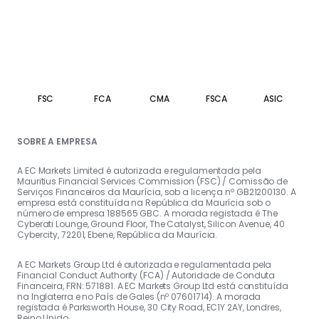
FSC
FCA
CMA
FSCA
ASIC
SOBRE A EMPRESA
A EC Markets Limited é autorizada e regulamentada pela
Mauritius Financial Services Commission (FSC) / Comissão de
Serviços Financeiros da Maurícia, sob a licença nº GB21200130. A
empresa está constituída na República da Maurícia sob o
número de empresa 188565 GBC. A morada registada é The
Cyberati Lounge, Ground Floor, The Catalyst, Silicon Avenue, 40
Cybercity, 72201, Ebene, República da Maurícia.
A EC Markets Group Ltd é autorizada e regulamentada pela
Financial Conduct Authority (FCA) / Autoridade de Conduta
Financeira, FRN: 571881. A EC Markets Group Ltd está constituída
na Inglaterra e no País de Gales (nº 07601714). A morada
registada é Parksworth House, 30 City Road, EC1Y 2AY, Londres,
Reino Unido.