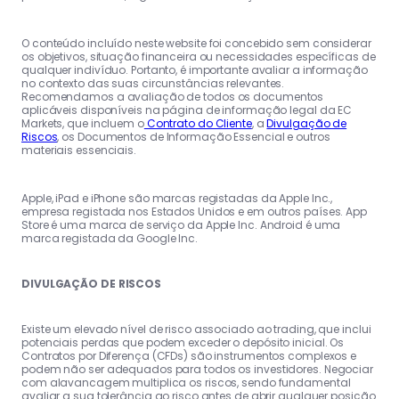
O conteúdo incluído neste website foi concebido sem considerar
os objetivos, situação financeira ou necessidades específicas de
qualquer indivíduo. Portanto, é importante avaliar a informação
no contexto das suas circunstâncias relevantes.
Recomendamos a avaliação de todos os documentos
aplicáveis disponíveis na página de informação legal da EC
Markets, que incluem o
Contrato do Cliente
, a
Divulgação de
Riscos
, os Documentos de Informação Essencial e outros
materiais essenciais.
Apple, iPad e iPhone são marcas registadas da Apple Inc.,
empresa registada nos Estados Unidos e em outros países. App
Store é uma marca de serviço da Apple Inc. Android é uma
marca registada da Google Inc.
DIVULGAÇÃO DE RISCOS
Existe um elevado nível de risco associado ao trading, que inclui
potenciais perdas que podem exceder o depósito inicial. Os
Contratos por Diferença (CFDs) são instrumentos complexos e
podem não ser adequados para todos os investidores. Negociar
com alavancagem multiplica os riscos, sendo fundamental
avaliar a sua tolerância ao risco antes de abrir qualquer posição