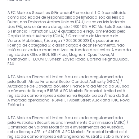
A EC Markets Securities & Financial Promotion L.L.C é constituída
como sociedade de responsabilidade limitada sob as leis do
Dubai, nos Emirados Árabes Unidos (EAU), e sob as leis federais
dos EAU, sob o número de registo 2430405. A EC Markets Securities
& Financial Promotion L.L.C é autorizada e regulamentada pela
Capital Market Authority (CMA) / Comissão do Mercado de
Valores Mobiliários, (Licença nº 20200000281) e possui uma
licença de categoria 5: classificação e aconselhamento. Não
está autorizada a manter ativos ou fundos de clientes. A morada
registada é Office 1801, 18th Floor, Magnum Opus Tower, Al
Thanayah 1, TECOM C, Sheikh Zayed Road, Barsha Heights, Dubai,
EAU.
A EC Markets Financial Limited é autorizada e regulamentada
pela South Africa Financial Sector Conduct Authority (FSCA) /
Autoridade de Conduta do Setor Financeiro da África do Sul, sob
o número de licença 51886. A EC Markets Financial Limited está
registada como empresa externa na República da África do Sul.
A morada operacional é Level 1, 1 Albert Street, Auckland 1010, Nova
Zelândia.
A EC Markets Financial Limited é autorizada e regulamentada
pela Australian Securities and Investments Commission (ASIC) /
Comissão de Valores Mobiliários e Investimentos da Austrália,
sob a licença AFSL nº 414198. A EC Markets Financial Limited está
registada como empresa estrangeira na Austrália sob o número