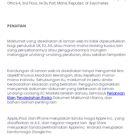
Office 4, 3rd Floor, Ile Du Port, Mahé, Republic of Seychelles.
PENAFIAN
Maklumat yang disediakan di laman web ini tidak diperuntukkan
bagi penduduk UK, EU, AS, atau mana-mana bidang kuasa lain
yang penyebarannya atau penggunaannya mungkin
melanggar undang-undang, peraturan, atau sekatan tempatan.
Kandungan di laman web ini disediakan tanpa mengambil kira
objektif khusus, keadaan kewangan, atau keperluan mana-
mana individu. Sehubungan itu, maklumat ini perlu dinilai
berdasarkan keadaan yang berkaitan. Pengguna digalakkan
menyemak dokumen-dokumen yang berkenaan di laman
undang-undang EC Markets terlebih dahulu, termasuk
Perjanjian
Klien
,
Pendedahan Risiko
, Dokumen Maklumat Utama, dan
bahan-bahan penting lain.
Apple, iPad, dan iPhone merupakan tanda niaga Apple Inc., yang
didaftarkan di A.S. dan negara-negara lain. App Store
merupakan tanda perkhidmatan Apple Inc. Android merupakan
tanda niaga Google Inc.