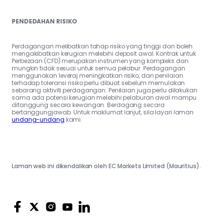
PENDEDAHAN RISIKO
Perdagangan melibatkan tahap risiko yang tinggi dan boleh
mengakibatkan kerugian melebihi deposit awal. Kontrak untuk
Perbezaan (CFD) merupakan instrumen yang kompleks dan
mungkin tidak sesuai untuk semua pelabur. Perdagangan
menggunakan leveraj meningkatkan risiko, dan penilaian
terhadap toleransi risiko perlu dibuat sebelum memulakan
sebarang aktiviti perdagangan. Penilaian juga perlu dilakukan
sama ada potensi kerugian melebihi pelaburan awal mampu
ditanggung secara kewangan. Berdagang secara
bertanggungjawab. Untuk maklumat lanjut, sila layari laman
undang-undang
kami.
Laman web ini dikendalikan oleh EC Markets Limited (Mauritius).