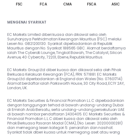
FSC
FCA
CMA
FSCA
ASIC
MENGENAI SYARIKAT
EC Markets Limited diberi kuasa dan dikawal selia oleh
Suruhanjaya Perkhidmatan Kewangan Mauritius (FSC) melalui
Lesen No. GB21200130. Syarikat diperbadankan di Republik
Mauritius dengan No. Syarikat 188565 GBC. Alamat berdaftarnya
ialah The Cyberati Lounge, Tingkat Bawah, The Catalyst, Silicon
Avenue, 40 Cybercity, 72201, Ebene, Republik Mauritius.
EC Markets Group Ltd diberi kuasa dan dikawal selia oleh Pihak
Berkuasa Kelakuan Kewangan (FCA), FRN: 571881. EC Markets
Group Ltd diperbadankan di England dan Wales (No. 07601714).
Alamat berdaftar ialah Parksworth House, 30 City Road, EC1Y 2AY,
London, UK.
EC Markets Securities & Financial Promotion L.L.C diperbadankan
dengan tanggungan terhad di bawah undang-undang Dubai
di Emiriah Arab Bersatu, serta undang-undang persekutuan UAE
di bawah nombor pendaftaran 2430405. EC Markets Securities &
Financial Promotion L.L.C diberi kuasa dan dikawal selia oleh
Pihak Berkuasa Pasaran Modal (CMA), (No. Lesen: 20200000281)
dan memegang lesen kategori 5: penarafan dan nasihat.
Syarikat tidak diberi kuasa untuk memegang aset atau wang