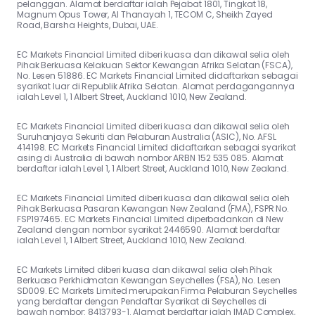
pelanggan. Alamat berdaftar ialah Pejabat 1801, Tingkat 18,
Magnum Opus Tower, Al Thanayah 1, TECOM C, Sheikh Zayed
Road, Barsha Heights, Dubai, UAE.
EC Markets Financial Limited diberi kuasa dan dikawal selia oleh
Pihak Berkuasa Kelakuan Sektor Kewangan Afrika Selatan (FSCA),
No. Lesen 51886. EC Markets Financial Limited didaftarkan sebagai
syarikat luar di Republik Afrika Selatan. Alamat perdagangannya
ialah Level 1, 1 Albert Street, Auckland 1010, New Zealand.
EC Markets Financial Limited diberi kuasa dan dikawal selia oleh
Suruhanjaya Sekuriti dan Pelaburan Australia (ASIC), No. AFSL
414198. EC Markets Financial Limited didaftarkan sebagai syarikat
asing di Australia di bawah nombor ARBN 152 535 085. Alamat
berdaftar ialah Level 1, 1 Albert Street, Auckland 1010, New Zealand.
EC Markets Financial Limited diberi kuasa dan dikawal selia oleh
Pihak Berkuasa Pasaran Kewangan New Zealand (FMA), FSPR No.
FSP197465. EC Markets Financial Limited diperbadankan di New
Zealand dengan nombor syarikat 2446590. Alamat berdaftar
ialah Level 1, 1 Albert Street, Auckland 1010, New Zealand.
EC Markets Limited diberi kuasa dan dikawal selia oleh Pihak
Berkuasa Perkhidmatan Kewangan Seychelles (FSA), No. Lesen
SD009. EC Markets Limited merupakan Firma Pelaburan Seychelles
yang berdaftar dengan Pendaftar Syarikat di Seychelles di
bawah nombor: 8413793-1. Alamat berdaftar ialah IMAD Complex,