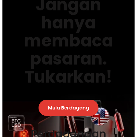
Jangan
hanya
membaca
pasaran.
Tukarkan!
Mula Berdagang
Perdagangan