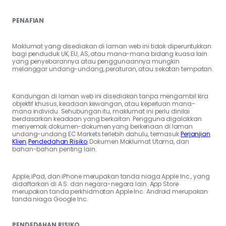
PENAFIAN
Maklumat yang disediakan di laman web ini tidak diperuntukkan
bagi penduduk UK, EU, AS, atau mana-mana bidang kuasa lain
yang penyebarannya atau penggunaannya mungkin
melanggar undang-undang, peraturan, atau sekatan tempatan.
Kandungan di laman web ini disediakan tanpa mengambil kira
objektif khusus, keadaan kewangan, atau keperluan mana-
mana individu. Sehubungan itu, maklumat ini perlu dinilai
berdasarkan keadaan yang berkaitan. Pengguna digalakkan
menyemak dokumen-dokumen yang berkenaan di laman
undang-undang EC Markets terlebih dahulu, termasuk
Perjanjian
Klien
,
Pendedahan Risiko
, Dokumen Maklumat Utama, dan
bahan-bahan penting lain.
Apple, iPad, dan iPhone merupakan tanda niaga Apple Inc., yang
didaftarkan di A.S. dan negara-negara lain. App Store
merupakan tanda perkhidmatan Apple Inc. Android merupakan
tanda niaga Google Inc.
PENDEDAHAN RISIKO