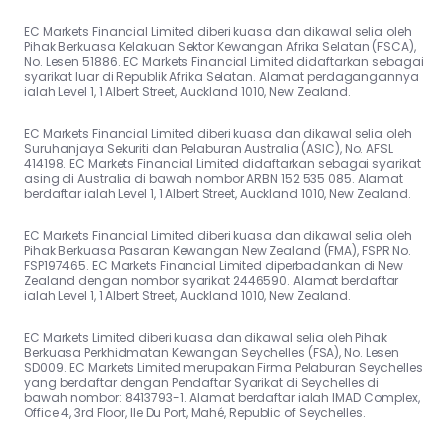
EC Markets Financial Limited diberi kuasa dan dikawal selia oleh
Pihak Berkuasa Kelakuan Sektor Kewangan Afrika Selatan (FSCA),
No. Lesen 51886. EC Markets Financial Limited didaftarkan sebagai
syarikat luar di Republik Afrika Selatan. Alamat perdagangannya
ialah Level 1, 1 Albert Street, Auckland 1010, New Zealand.
EC Markets Financial Limited diberi kuasa dan dikawal selia oleh
Suruhanjaya Sekuriti dan Pelaburan Australia (ASIC), No. AFSL
414198. EC Markets Financial Limited didaftarkan sebagai syarikat
asing di Australia di bawah nombor ARBN 152 535 085. Alamat
berdaftar ialah Level 1, 1 Albert Street, Auckland 1010, New Zealand.
EC Markets Financial Limited diberi kuasa dan dikawal selia oleh
Pihak Berkuasa Pasaran Kewangan New Zealand (FMA), FSPR No.
FSP197465. EC Markets Financial Limited diperbadankan di New
Zealand dengan nombor syarikat 2446590. Alamat berdaftar
ialah Level 1, 1 Albert Street, Auckland 1010, New Zealand.
EC Markets Limited diberi kuasa dan dikawal selia oleh Pihak
Berkuasa Perkhidmatan Kewangan Seychelles (FSA), No. Lesen
SD009. EC Markets Limited merupakan Firma Pelaburan Seychelles
yang berdaftar dengan Pendaftar Syarikat di Seychelles di
bawah nombor: 8413793-1. Alamat berdaftar ialah IMAD Complex,
Office 4, 3rd Floor, Ile Du Port, Mahé, Republic of Seychelles.