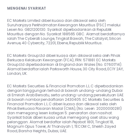
MENGENAI SYARIKAT
EC Markets Limited diberi kuasa dan dikawal selia oleh
Suruhanjaya Perkhidmatan Kewangan Mauritius (FSC) melalui
Lesen No. GB21200130. Syarikat diperbadankan di Republik
Mauritius dengan No. Syarikat 188565 GBC. Alamat berdaftarnya
ialah The Cyberati Lounge, Tingkat Bawah, The Catalyst, Silicon
Avenue, 40 Cybercity, 72201, Ebene, Republik Mauritius.
EC Markets Group Ltd diberi kuasa dan dikawal selia oleh Pihak
Berkuasa Kelakuan Kewangan (FCA), FRN: 571881. EC Markets
Group Ltd diperbadankan di England dan Wales (No. 07601714).
Alamat berdaftar ialah Parksworth House, 30 City Road, EC1Y 2AY,
London, UK.
EC Markets Securities & Financial Promotion L.L.C diperbadankan
dengan tanggungan terhad di bawah undang-undang Dubai
di Emiriah Arab Bersatu, serta undang-undang persekutuan UAE
di bawah nombor pendaftaran 2430405. EC Markets Securities &
Financial Promotion L.L.C diberi kuasa dan dikawal selia oleh
Pihak Berkuasa Pasaran Modal (CMA), (No. Lesen: 20200000281)
dan memegang lesen kategori 5: penarafan dan nasihat.
Syarikat tidak diberi kuasa untuk memegang aset atau wang
pelanggan. Alamat berdaftar ialah Pejabat 1801, Tingkat 18,
Magnum Opus Tower, Al Thanayah 1, TECOM C, Sheikh Zayed
Road, Barsha Heights, Dubai, UAE.