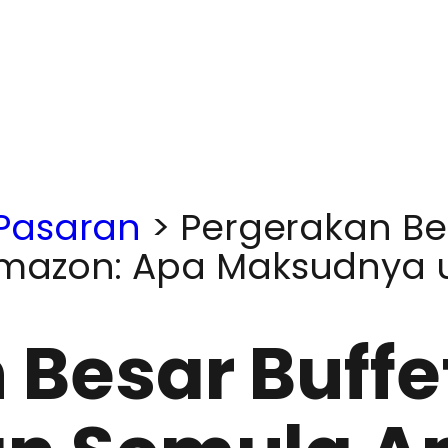
 Pasaran
>
Pergerakan Bes
mazon: Apa Maksudnya 
 Besar Buffe