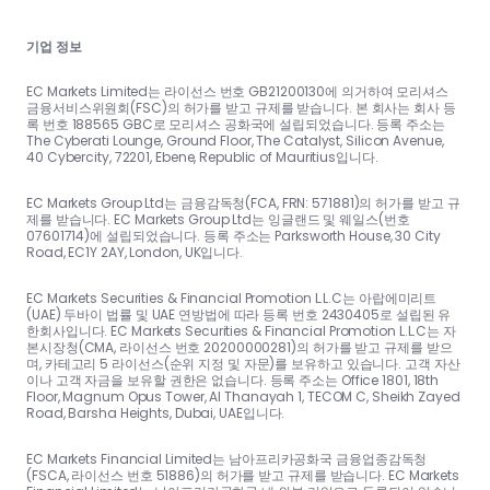
기업 정보
EC Markets Limited는 라이선스 번호 GB21200130에 의거하여 모리셔스
금융서비스위원회(FSC)의 허가를 받고 규제를 받습니다. 본 회사는 회사 등
록 번호 188565 GBC로 모리셔스 공화국에 설립되었습니다. 등록 주소는
The Cyberati Lounge, Ground Floor, The Catalyst, Silicon Avenue,
40 Cybercity, 72201, Ebene, Republic of Mauritius입니다.
EC Markets Group Ltd는 금융감독청(FCA, FRN: 571881)의 허가를 받고 규
제를 받습니다. EC Markets Group Ltd는 잉글랜드 및 웨일스(번호
07601714)에 설립되었습니다. 등록 주소는 Parksworth House, 30 City
Road, EC1Y 2AY, London, UK입니다.
EC Markets Securities & Financial Promotion L.L.C는 아랍에미리트
(UAE) 두바이 법률 및 UAE 연방법에 따라 등록 번호 2430405로 설립된 유
한회사입니다. EC Markets Securities & Financial Promotion L.L.C는 자
본시장청(CMA, 라이선스 번호 20200000281)의 허가를 받고 규제를 받으
며, 카테고리 5 라이선스(순위 지정 및 자문)를 보유하고 있습니다. 고객 자산
이나 고객 자금을 보유할 권한은 없습니다. 등록 주소는 Office 1801, 18th
Floor, Magnum Opus Tower, Al Thanayah 1, TECOM C, Sheikh Zayed
Road, Barsha Heights, Dubai, UAE입니다.
EC Markets Financial Limited는 남아프리카공화국 금융업종감독청
(FSCA, 라이선스 번호 51886)의 허가를 받고 규제를 받습니다. EC Markets