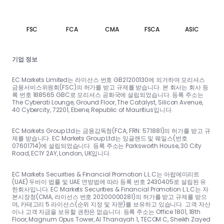
FSC
FCA
CMA
FSCA
ASIC
기업 정보
EC Markets Limited는 라이선스 번호 GB21200130에 의거하여 모리셔스
금융서비스위원회(FSC)의 허가를 받고 규제를 받습니다. 본 회사는 회사 등
록 번호 188565 GBC로 모리셔스 공화국에 설립되었습니다. 등록 주소는
The Cyberati Lounge, Ground Floor, The Catalyst, Silicon Avenue,
40 Cybercity, 72201, Ebene, Republic of Mauritius입니다.
EC Markets Group Ltd는 금융감독청(FCA, FRN: 571881)의 허가를 받고 규
제를 받습니다. EC Markets Group Ltd는 잉글랜드 및 웨일스(번호
07601714)에 설립되었습니다. 등록 주소는 Parksworth House, 30 City
Road, EC1Y 2AY, London, UK입니다.
EC Markets Securities & Financial Promotion L.L.C는 아랍에미리트
(UAE) 두바이 법률 및 UAE 연방법에 따라 등록 번호 2430405로 설립된 유
한회사입니다. EC Markets Securities & Financial Promotion L.L.C는 자
본시장청(CMA, 라이선스 번호 20200000281)의 허가를 받고 규제를 받으
며, 카테고리 5 라이선스(순위 지정 및 자문)를 보유하고 있습니다. 고객 자산
이나 고객 자금을 보유할 권한은 없습니다. 등록 주소는 Office 1801, 18th
Floor, Magnum Opus Tower, Al Thanayah 1, TECOM C, Sheikh Zayed