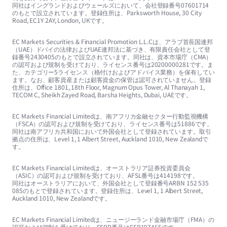
同社はイングランドおよびウェールズにおいて、会社登録番号07601714
のもとで設立されています。登録住所は、Parksworth House, 30 City
Road, EC1Y 2AY, London, UKです。
EC Markets Securities & Financial Promotion L.L.Cは、アラブ首長国連邦
（UAE）ドバイの法律およびUAE連邦法に基づき、有限責任会社として登
録番号2430405のもとで設立されています。同社は、資本市場庁（CMA）
の認可および規制を受けており、ライセンス番号は20200000281です。ま
た、カテゴリー5ライセンス（格付けおよびアドバイス業務）を保有してい
ます。なお、顧客資産または顧客資金の保管は認可されていません。登録
住所は、Office 1801, 18th Floor, Magnum Opus Tower, Al Thanayah 1,
TECOM C, Sheikh Zayed Road, Barsha Heights, Dubai, UAEです。
EC Markets Financial Limitedは、南アフリカ金融セクター行動監視機構
（FSCA）の認可および規制を受けており、ライセンス番号は51886です。
同社は南アフリカ共和国において外国会社として登録されています。取引
拠点の住所は、Level 1, 1 Albert Street, Auckland 1010, New Zealandで
す。
EC Markets Financial Limitedは、オーストラリア証券投資委員会
（ASIC）の認可および規制を受けており、AFSL番号は414198です。
同社はオーストラリアにおいて、外国会社として登録番号ARBN 152 535
085のもとで登録されています。登録住所は、Level 1, 1 Albert Street,
Auckland 1010, New Zealandです。
EC Markets Financial Limitedは、ニュージーランド金融市場庁（FMA）の
認可および規制を受けており、FSPR番号はFSP197465です。