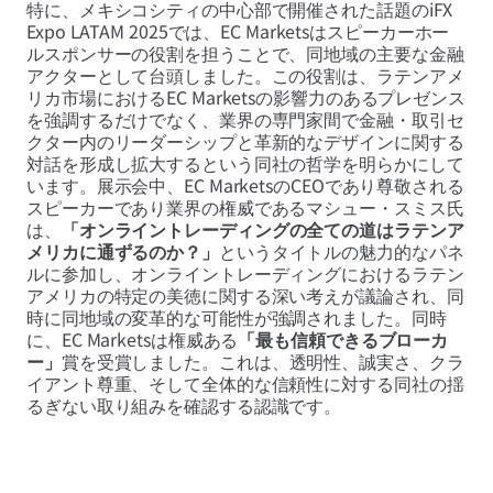
特に、メキシコシティの中心部で開催された話題のiFX
Expo LATAM 2025では、EC Marketsはスピーカーホー
ルスポンサーの役割を担うことで、同地域の主要な金融
アクターとして台頭しました。この役割は、ラテンアメ
リカ市場におけるEC Marketsの影響力のあるプレゼンス
を強調するだけでなく、業界の専門家間で金融・取引セ
クター内のリーダーシップと革新的なデザインに関する
対話を形成し拡大するという同社の哲学を明らかにして
います。展示会中、EC MarketsのCEOであり尊敬される
スピーカーであり業界の権威であるマシュー・スミス氏
は、
「オンライントレーディングの全ての道はラテンア
メリカに通ずるのか？」
というタイトルの魅力的なパネ
ルに参加し、オンライントレーディングにおけるラテン
アメリカの特定の美徳に関する深い考えが議論され、同
時に同地域の変革的な可能性が強調されました。同時
に、EC Marketsは権威ある
「最も信頼できるブローカ
ー」
賞を受賞しました。これは、透明性、誠実さ、クラ
イアント尊重、そして全体的な信頼性に対する同社の揺
るぎない取り組みを確認する認識です。