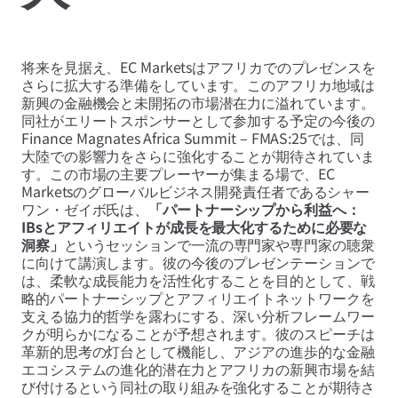
将来を見据え、EC Marketsはアフリカでのプレゼンスを
さらに拡大する準備をしています。このアフリカ地域は
新興の金融機会と未開拓の市場潜在力に溢れています。
同社がエリートスポンサーとして参加する予定の今後の
Finance Magnates Africa Summit – FMAS:25では、同
大陸での影響力をさらに強化することが期待されていま
す。この市場の主要プレーヤーが集まる場で、EC
Marketsのグローバルビジネス開発責任者であるシャー
ワン・ゼイボ氏は、
「パートナーシップから利益へ：
IBsとアフィリエイトが成長を最大化するために必要な
洞察」
というセッションで一流の専門家や専門家の聴衆
に向けて講演します。彼の今後のプレゼンテーションで
は、柔軟な成長能力を活性化することを目的として、戦
略的パートナーシップとアフィリエイトネットワークを
支える協力的哲学を露わにする、深い分析フレームワー
クが明らかになることが予想されます。彼のスピーチは
革新的思考の灯台として機能し、アジアの進歩的な金融
エコシステムの進化的潜在力とアフリカの新興市場を結
び付けるという同社の取り組みを強化することが期待さ