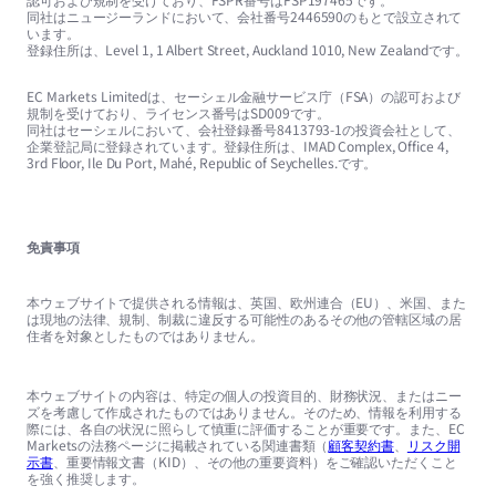
同社はニュージーランドにおいて、会社番号2446590のもとで設立されて
います。
登録住所は、Level 1, 1 Albert Street, Auckland 1010, New Zealandです。
EC Markets Limitedは、セーシェル金融サービス庁（FSA）の認可および
規制を受けており、ライセンス番号はSD009です。
同社はセーシェルにおいて、会社登録番号8413793-1の投資会社として、
企業登記局に登録されています。登録住所は、IMAD Complex, Office 4,
3rd Floor, Ile Du Port, Mahé, Republic of Seychelles.です。
免責事項
本ウェブサイトで提供される情報は、英国、欧州連合（EU）、米国、また
は現地の法律、規制、制裁に違反する可能性のあるその他の管轄区域の居
住者を対象としたものではありません。
本ウェブサイトの内容は、特定の個人の投資目的、財務状況、またはニー
ズを考慮して作成されたものではありません。そのため、情報を利用する
際には、各自の状況に照らして慎重に評価することが重要です。また、EC
Marketsの法務ページに掲載されている関連書類（
顧客契約書
、
リスク開
示書
、重要情報文書（KID）、その他の重要資料）をご確認いただくこと
を強く推奨します。