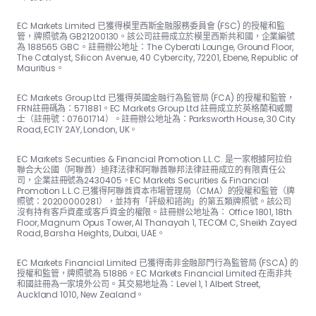
EC Markets Limited 已獲得模里西斯金融服務委員會 (FSC) 的授權和監
管，牌照號為 GB21200130。該公司註冊成立於模里西斯共和國，企業編號
為 188565 GBC。註冊辦公地址：The Cyber​​ati Lounge, Ground Floor,
The Catalyst, Silicon Avenue, 40 Cyber​​city, 72201, Ebene, Republic of
Mauritius。
EC Markets Group Ltd 已獲得英國金融行為監管局 (FCA) 的授權和監管，
FRN註冊碼為：57188​​1。EC Markets Group Ltd 註冊成立於英格蘭和威爾
士（註冊號：07601714）。註冊辦公地址為：Parksworth House, 30 City
Road, EC1Y 2AY, London, UK。
EC Markets Securities & Financial Promotion L.L.C. 是一家根據阿拉伯
聯合大公國（阿聯酋）迪拜法律和阿聯酋聯邦法律註冊成立的有限責任公
司，企業註冊號為2430405。EC Markets Securities & Financial
Promotion L.L.C.已獲得阿聯酋資本市場管理局（CMA）的授權和監管（牌
照號：20200000281），並持有「評級和諮詢」的第五類牌照號。該公司
沒有持有客戶資產或客戶資金的權限。註冊辦公地址為： Office 1801, 18th
Floor, Magnum Opus Tower, Al Thanayah 1, TECOM C, Sheikh Zayed
Road, Barsha Heights, Dubai, UAE。
EC Markets Financial Limited 已獲得南非金融部門行為監管局 (FSCA) 的
授權和監管，牌照號為 51886。EC Markets Financial Limited 在南非共
和國註冊為一家境外公司。其交易地址為：Level 1, 1 Albert Street,
Auckland 1010, New Zealand。