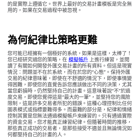
的是實際上遵循它。世界上最好的交易計畫模板是完全無
用的，如果在交易過程中被忽視。
為何紀律比策略更難
您可能已經擁有一個極好的系統，如果是這樣，太棒了！
您已經研究過您的策略，在
模擬帳戶
上進行練習，並閱
讀了有關如何開發外匯交易計畫的所有資料。但這是現實
情況：問題並不在於系統，而在於您的“心態”。保持外匯
交易的紀律意味著，即使在不舒適的情況下，即使事情變
得困難，即使您的直覺告訴您應該做出不同的決策，尤其
當您虧損時，仍然堅持自己的計畫。這意味著說“不”於過
度交易，即使您覺得這是“最大的一筆”，並堅持您的風險
限制，這是許多交易者所犯的錯誤。這種心理控制比任何
圖表模式或指標要難得多。而最難的部分是，紀律和情緒
控制其實是您無法通過模擬帳戶來練習的。只有通過實際
的資金交易，您才能真正練習紀律。但隨著時間的推移，
那些真正成功的交易者，是那些接受不適並且無論情況如
何都堅持自己的計畫的人。