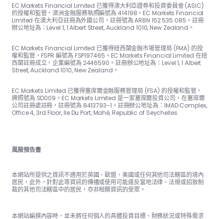
EC Markets Financial Limited 已獲得澳大利亞證券和投資委員會 (ASIC)
的授權和監管，澳洲金融服務執照編號為 414198。EC Markets Financial
Limited 在澳大利亞註冊為外國公司，註冊號為 ARBN 152 535 085。註冊
辦公地址為：Level 1, 1 Albert Street, Auckland 1010, New Zealand。
EC Markets Financial Limited 已獲得紐西蘭金融市場管理局 (FMA) 的授
權和監管，FSPR 編號為 FSP197465。EC Markets Financial Limited 在紐
西蘭註冊成立，企業編號為 2446590。註冊辦公地址為：Level 1, 1 Albert
Street, Auckland 1010, New Zealand。
EC Markets Limited 已獲得塞席爾金融服務管理局 (FSA) 的授權和監管，
牌照號為 SD009。EC Markets Limited 是一家塞席爾投資公司，在塞席爾
公司註冊處註冊，註冊號為 8413793-1。註冊辦公地址為：IMAD Complex,
Office 4, 3rd Floor, Ile Du Port, Mahé, Republic of Seychelles.
風險預告書
本網站所提供之資訊不適用於英國、歐盟、美國或任何其他司法轄區的境內
居民，此外，針對此等資訊的傳播或使用可能違反當地法律、法規或招致制
裁的其他司法轄區中的居民，亦非相關資訊的受眾。
本網站編撰內容時，並未將任何個人的具體投資目標、財務狀況或特殊需求