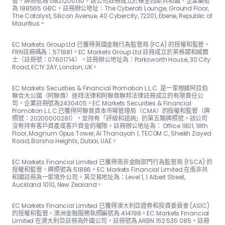
管，牌照號為 GB21200130。該公司註冊成立於模里西斯共和國，企業編號
為 188565 GBC。註冊辦公地址：The Cyber​​ati Lounge, Ground Floor,
The Catalyst, Silicon Avenue, 40 Cyber​​city, 72201, Ebene, Republic of
Mauritius。
EC Markets Group Ltd 已獲得英國金融行為監管局 (FCA) 的授權和監管，
FRN註冊碼為：57188​​1。EC Markets Group Ltd 註冊成立於英格蘭和威爾
士（註冊號：07601714）。註冊辦公地址為：Parksworth House, 30 City
Road, EC1Y 2AY, London, UK。
EC Markets Securities & Financial Promotion L.L.C. 是一家根據阿拉伯
聯合大公國（阿聯酋）迪拜法律和阿聯酋聯邦法律註冊成立的有限責任公
司，企業註冊號為2430405。EC Markets Securities & Financial
Promotion L.L.C.已獲得阿聯酋資本市場管理局（CMA）的授權和監管（牌
照號：20200000281），並持有「評級和諮詢」的第五類牌照號。該公司
沒有持有客戶資產或客戶資金的權限。註冊辦公地址為： Office 1801, 18th
Floor, Magnum Opus Tower, Al Thanayah 1, TECOM C, Sheikh Zayed
Road, Barsha Heights, Dubai, UAE。
EC Markets Financial Limited 已獲得南非金融部門行為監管局 (FSCA) 的
授權和監管，牌照號為 51886。EC Markets Financial Limited 在南非共
和國註冊為一家境外公司。其交易地址為：Level 1, 1 Albert Street,
Auckland 1010, New Zealand。
EC Markets Financial Limited 已獲得澳大利亞證券和投資委員會 (ASIC)
的授權和監管，澳洲金融服務執照編號為 414198。EC Markets Financial
Limited 在澳大利亞註冊為外國公司，註冊號為 ARBN 152 535 085。註冊