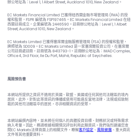
辦公地址為：Level 1, 1 Albert Street, Auckland 1010, New Zealand。
EC Markets Financial Limited 已獲得紐西蘭金融市場管理局 (FMA) 的授
權和監管，FSPR 編號為 FSP197465。EC Markets Financial Limited 在紐
西蘭註冊成立，企業編號為 2446590。註冊辦公地址為：Level 1, 1 Albert
Street, Auckland 1010, New Zealand。
EC Markets Limited 已獲得塞席爾金融服務管理局 (FSA) 的授權和監管，
牌照號為 SD009。EC Markets Limited 是一家塞席爾投資公司，在塞席爾
公司註冊處註冊，註冊號為 8413793-1。註冊辦公地址為：IMAD Complex,
Office 4, 3rd Floor, Ile Du Port, Mahé, Republic of Seychelles.
風險預告書
本網站所提供之資訊不適用於英國、歐盟、美國或任何其他司法轄區的境內
居民，此外，針對此等資訊的傳播或使用可能違反當地法律、法規或招致制
裁的其他司法轄區中的居民，亦非相關資訊的受眾。
本網站編撰內容時，並未將任何個人的具體投資目標、財務狀況或特殊需求
納入考量。因此，務請根據相關情況評估利用此類資訊。我們強烈建議您查
閱EC Markets法律頁面上的相關文件，瞭解
客戶協定
、
風險披露
、重大資訊
文件等其他重要資料。