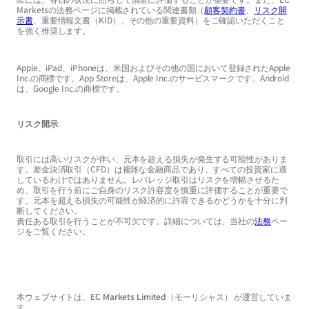
Marketsの法務ページに掲載されている関連書類（
顧客契約書
、
リスク開
示書
、重要情報文書（KID）、その他の重要資料）をご確認いただくこと
を強く推奨します。
Apple、iPad、iPhoneは、米国およびその他の国において登録されたApple
Inc.の商標です。App Storeは、Apple Inc.のサービスマークです。Android
は、Google Inc.の商標です。
リスク開示
取引には高いリスクが伴い、元本を超える損失が発生する可能性がありま
す。差金決済取引（CFD）は複雑な金融商品であり、すべての投資家に適
しているわけではありません。レバレッジ取引はリスクを増幅させるた
め、取引を行う前にご自身のリスク許容度を慎重に評価することが重要で
す。元本を超える損失の可能性が経済的に許容できるかどうかを十分に判
断してください。
責任ある取引を行うことが不可欠です。詳細については、当社の
法務
ペー
ジをご覧ください。
本ウェブサイトは、EC Markets Limited（モーリシャス） が運営していま
す。