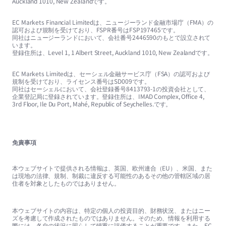
Auckland 1010, New Zealandです。
EC Markets Financial Limitedは、ニュージーランド金融市場庁（FMA）の
認可および規制を受けており、FSPR番号はFSP197465です。
同社はニュージーランドにおいて、会社番号2446590のもとで設立されて
います。
登録住所は、Level 1, 1 Albert Street, Auckland 1010, New Zealandです。
EC Markets Limitedは、セーシェル金融サービス庁（FSA）の認可および
規制を受けており、ライセンス番号はSD009です。
同社はセーシェルにおいて、会社登録番号8413793-1の投資会社として、
企業登記局に登録されています。登録住所は、IMAD Complex, Office 4,
3rd Floor, Ile Du Port, Mahé, Republic of Seychelles.です。
免責事項
本ウェブサイトで提供される情報は、英国、欧州連合（EU）、米国、また
は現地の法律、規制、制裁に違反する可能性のあるその他の管轄区域の居
住者を対象としたものではありません。
本ウェブサイトの内容は、特定の個人の投資目的、財務状況、またはニー
ズを考慮して作成されたものではありません。そのため、情報を利用する
際には、各自の状況に照らして慎重に評価することが重要です。また、EC