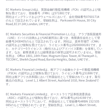
EC Markets Group Ltdは、英国金融行動監視機構（FCA）の認可および規
制を受けており、登録番号（FRN）は571881です。
同社はイングランドおよびウェールズにおいて、会社登録番号07601714
のもとで設立されています。登録住所は、Parksworth House, 30 City
Road, EC1Y 2AY, London, UKです。
EC Markets Securities & Financial Promotion L.L.Cは、アラブ首長国連邦
（UAE）ドバイの法律およびUAE連邦法に基づき、有限責任会社として登
録番号2430405のもとで設立されています。同社は、資本市場庁（CMA）
の認可および規制を受けており、ライセンス番号は20200000281です。ま
た、カテゴリー5ライセンス（格付けおよびアドバイス業務）を保有してい
ます。なお、顧客資産または顧客資金の保管は認可されていません。登録
住所は、Office 1801, 18th Floor, Magnum Opus Tower, Al Thanayah 1,
TECOM C, Sheikh Zayed Road, Barsha Heights, Dubai, UAEです。
EC Markets Financial Limitedは、南アフリカ金融セクター行動監視機構
（FSCA）の認可および規制を受けており、ライセンス番号は51886です。
同社は南アフリカ共和国において外国会社として登録されています。取引
拠点の住所は、Level 1, 1 Albert Street, Auckland 1010, New Zealandで
す。
EC Markets Financial Limitedは、オーストラリア証券投資委員会
（ASIC）の認可および規制を受けており、AFSL番号は414198です。
同社はオーストラリアにおいて、外国会社として登録番号ARBN 152 535
085のもとで登録されています。登録住所は、Level 1, 1 Albert Street,