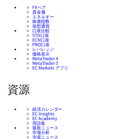
FXペア
貴金属
エネルギー
株価指数
仮想通貨
口座比較
STD口座
ECN口座
PRO口座
レバレッジ
価格表示
MetaTrader 4
MetaTrader 5
EC Markets アプリ
資源
経済カレンダー
EC Insights
EC Academy
用語集
最新ニュース
市場分析
市場ニュース