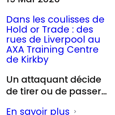
Dans les coulisses de
Hold or Trade : des
rues de Liverpool au
AXA Training Centre
de Kirkby
Un attaquant décide
de tirer ou de passer,
un défenseur avance
En savoir plus
pour intercepter, ou