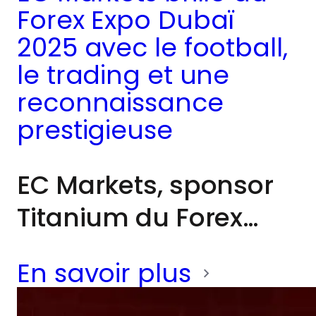
Forex Expo Dubaï
2025 avec le football,
le trading et une
reconnaissance
prestigieuse
EC Markets, sponsor
Titanium du Forex
Expo Dubaï 2025, a
En savoir plus
offert l’une des
attractions les plus