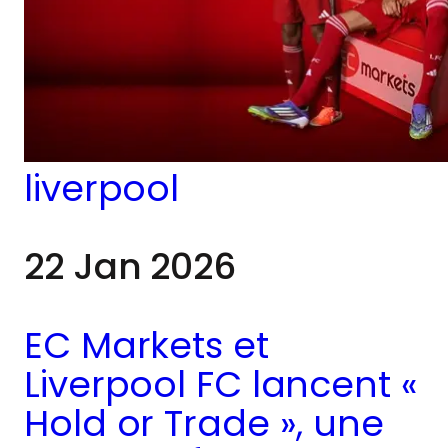
liverpool
22 Jan 2026
EC Markets et
Liverpool FC lancent «
Hold or Trade », une