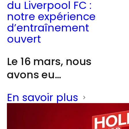
du Liverpool FC :
notre expérience
d’entraînement
ouvert
Le 16 mars, nous
avons eu
l’opportunité
En savoir plus
d’assister à la session
d’entraînement
ouverte du Liverpool