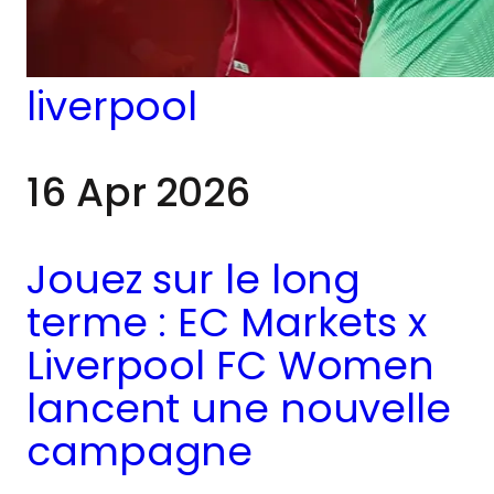
rencontres avec les
joueuses, session de
questions-réponses
liverpool
avec une légende,
16 Apr 2026
entraînement en
direct de l’équipe
Jouez sur le long
première et dernière
terme : EC Markets x
étape à Anfield, la
Liverpool FC Women
journée a offert un
lancent une nouvelle
campagne
rare aperçu des