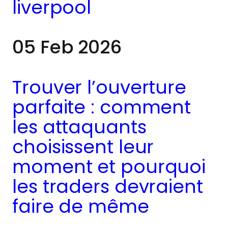
apparaissent et
liverpool
disparaissent, et la
05 Feb 2026
bonne décision au
bon moment peut
Trouver l’ouverture
déterminer le résultat.
parfaite : comment
les attaquants
choisissent leur
moment et pourquoi
les traders devraient
faire de même