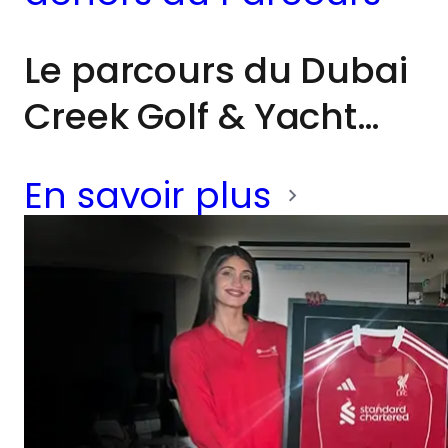
Le parcours du Dubai
Creek Golf & Yacht
Club est depuis
En savoir plus
longtemps associé à
des tournois de
classe mondiale, à
des icônes du sport
international et à des
moments clés de