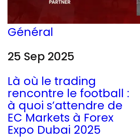
rencontrer les
participants et de
partager leur
Général
expertise en trading.
25 Sep 2025
Là où le trading
rencontre le football :
à quoi s’attendre de
EC Markets à Forex
Expo Dubai 2025