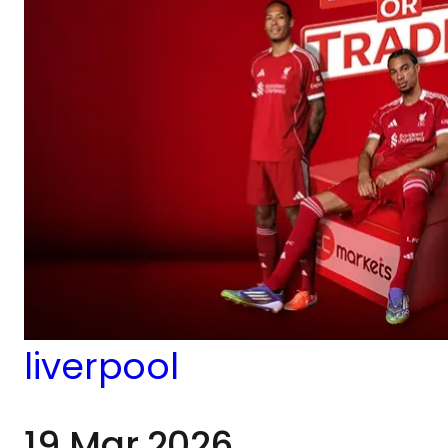
FC au AXA Training
Centre, offrant un
aperçu rare des
coulisses de la
préparation d’un des
clubs de football les
plus élites au monde.
liverpool
19 Mar 2026