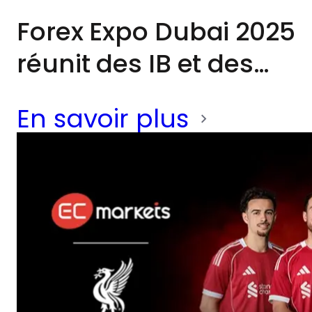
Forex Expo Dubai 2025
réunit des IB et des
traders du monde
En savoir plus
entier. EC Markets,
dans un partenariat
ultime avec Liverpool
FC, et son équipe
mondiale sont
impatients de