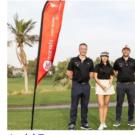
synchronisée, une
interception décisive,
un tir déclenché
exactement au bon
moment.