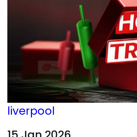
mêle football,
comportement
humain et état
d’esprit du trading au
sein d’une expérience
interactive unique.
liverpool
15 Jan 2026