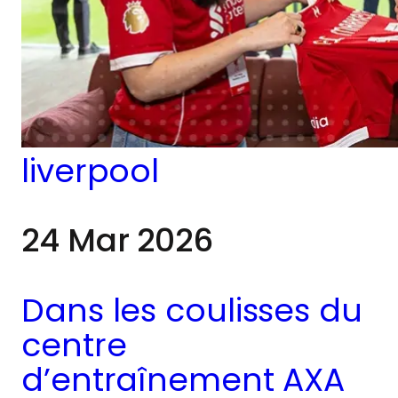
Chaque entraîneur a
un plan pour la
saison, pas
seulement pour le
match.
liverpool
24 Mar 2026
Dans les coulisses du
centre
d’entraînement AXA