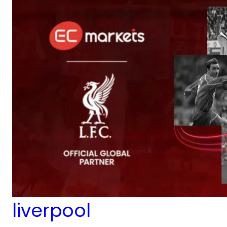
palpitantes de
l’événement sur le
stand n°55, où
l’expertise en trading
a rencontré
l’adrénaline du
football.
liverpool