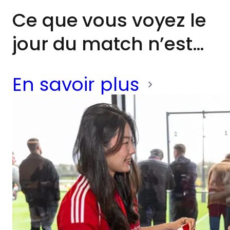
exigences qui sous-
Ce que vous voyez le
tendent la
jour du match n’est
performance d’élite.
que la partie émergée
En savoir plus
de l’iceberg. Chaque
passe, tacle et tir au
but est le résultat
d’innombrables
séances
d’entraînement.