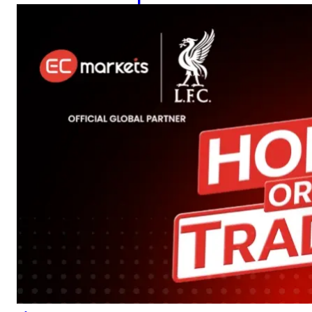
un gardien choisit de
rester en position ou
de sortir. En trading, la
pression peut être
remarquablement
similaire. Les
marchés évoluent
rapidement, les
opportunités