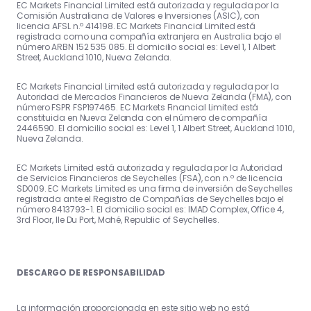
EC Markets Financial Limited está autorizada y regulada por la
Comisión Australiana de Valores e Inversiones (ASIC), con
licencia AFSL n.º 414198. EC Markets Financial Limited está
registrada como una compañía extranjera en Australia bajo el
número ARBN 152 535 085. El domicilio social es: Level 1, 1 Albert
Street, Auckland 1010, Nueva Zelanda.
EC Markets Financial Limited está autorizada y regulada por la
Autoridad de Mercados Financieros de Nueva Zelanda (FMA), con
número FSPR FSP197465. EC Markets Financial Limited está
constituida en Nueva Zelanda con el número de compañía
2446590. El domicilio social es: Level 1, 1 Albert Street, Auckland 1010,
Nueva Zelanda.
EC Markets Limited está autorizada y regulada por la Autoridad
de Servicios Financieros de Seychelles (FSA), con n.º de licencia
SD009. EC Markets Limited es una firma de inversión de Seychelles
registrada ante el Registro de Compañías de Seychelles bajo el
número 8413793-1. El domicilio social es: IMAD Complex, Office 4,
3rd Floor, Ile Du Port, Mahé, Republic of Seychelles.
DESCARGO DE RESPONSABILIDAD
La información proporcionada en este sitio web no está