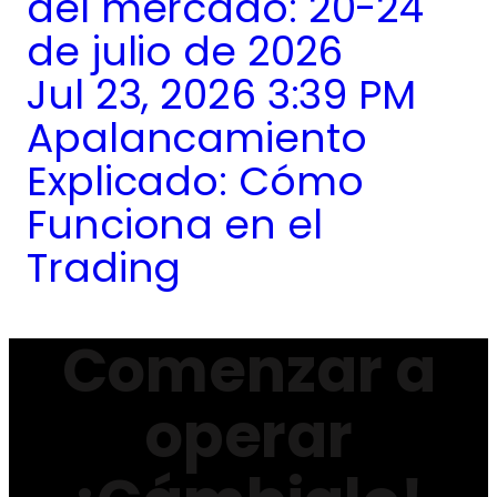
del mercado: 20-24
de julio de 2026
Jul 23, 2026 3:39 PM
Apalancamiento
Explicado: Cómo
Funciona en el
Trading
Comenzar a
operar