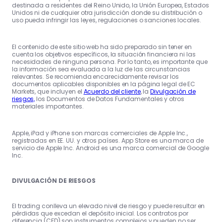
destinada a residentes del Reino Unido, la Unión Europea, Estados
Unidos ni de cualquier otra jurisdicción donde su distribución o
uso pueda infringir las leyes, regulaciones o sanciones locales.
El contenido de este sitio web ha sido preparado sin tener en
cuenta los objetivos específicos, la situación financiera ni las
necesidades de ninguna persona. Por lo tanto, es importante que
la información sea evaluada a la luz de las circunstancias
relevantes. Se recomienda encarecidamente revisar los
documentos aplicables disponibles en la página legal de EC
Markets, que incluyen el
Acuerdo del cliente
, la
Divulgación de
riesgos,
los Documentos de Datos Fundamentales y otros
materiales importantes.
Apple, iPad y iPhone son marcas comerciales de Apple Inc.,
registradas en EE. UU. y otros países. App Store es una marca de
servicio de Apple Inc. Android es una marca comercial de Google
Inc.
DIVULGACIÓN DE RIESGOS
El trading conlleva un elevado nivel de riesgo y puede resultar en
pérdidas que excedan el depósito inicial. Los contratos por
diferencia (CFD) son instrumentos complejos y pueden no ser