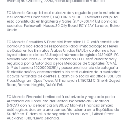
Avenue, 40 Cybercity, 72201, Ebene, República de Mauricio.
EC Markets Group Ltd está autorizada y regulada por la Autoridad
de Conducta Financiera (FCA), FRN: 571881. EC Markets Group Ltd
está constituida en Inglaterra y Gales (n.º 07601714). El domicilio
social es: Parksworth House, 30 City Road, EC1Y 2AY, Londres, Reino
Unido.
EC Markets Securities & Financial Promotion L.L.C. está constituida
como una sociedad de responsabilidad limitada bajo las leyes
de Dubái en los Emiratos Árabes Unidos (EAU), y conforme a las
leyes federales de los EAU bajo el número de registro 2430405. EC
Markets Securities & Financial Promotion L.L.C. está autorizada y
regulada por la Autoridad de los Mercados de Capitales (CMA),
(n.º de licencia 20200000281) y posee una licencia de categoría
5: clasificación y asesoramiento. No está autorizada a custodiar
activos ni fondos de clientes. El domicilio social es: Office 1801, 18th
Floor, Magnum Opus Tower, Al Thanayah 1, TECOM C, Sheikh Zayed
Road, Barsha Heights, Dubái, EAU.
EC Markets Financial Limited está autorizada y regulada por la
Autoridad de Conducta del Sector Financiero de Sudáfrica
(FSCA), con n.º de licencia 51886. EC Markets Financial Limited
está registrada como una compañía externa en la República de
Sudáfrica. El domicilio de negociación es: Level 1, 1 Albert Street,
Auckland 1010, Nueva Zelanda.