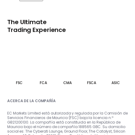
The Ultimate
Trading Experience
FSC
FCA
CMA
FSCA
ASIC
ACERCA DE LA COMPAÑÍA
EC Markets Limited está autorizada y regulada por la Comisión de
Servicios Financieros de Mauricio (FSC) bajo la licencia n.º
GB21200130. La compañía está constituida en la República de
Mauricio bajo el número de compañía 188565 GBC. Su domicilio
social es: The Cyberati Lounge, Ground Floor, The Catalyst, Silicon