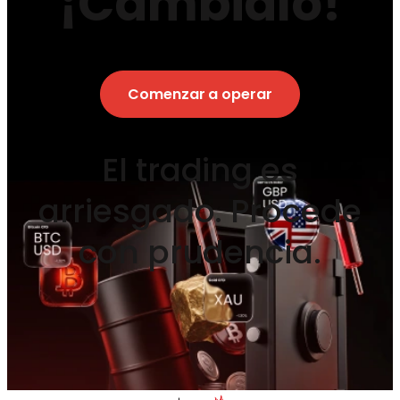
¡Cámbialo!
Comenzar a operar
El trading es
arriesgado. Procede
con prudencia.