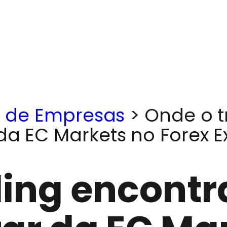
s de Empresas
>
Onde o t
 da EC Markets no Forex 
ing encontra