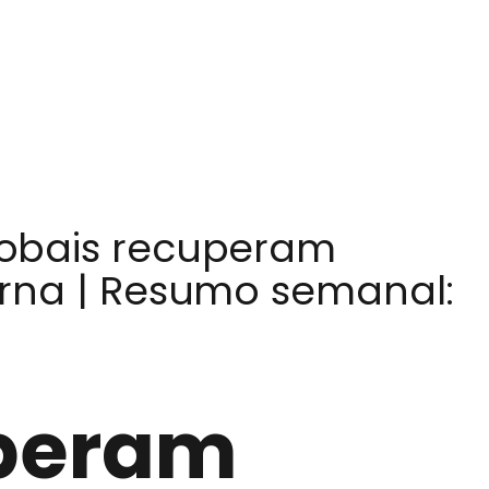
obais recuperam
orna | Resumo semanal:
uperam