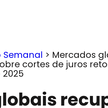
 Semanal
>
Mercados gl
bre cortes de juros ret
 2025
lobais rec