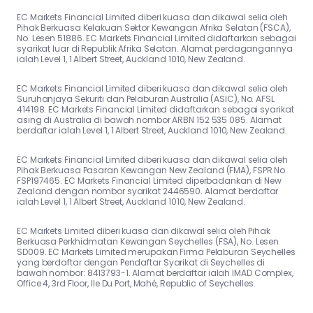
EC Markets Financial Limited diberi kuasa dan dikawal selia oleh
Pihak Berkuasa Kelakuan Sektor Kewangan Afrika Selatan (FSCA),
No. Lesen 51886. EC Markets Financial Limited didaftarkan sebagai
syarikat luar di Republik Afrika Selatan. Alamat perdagangannya
ialah Level 1, 1 Albert Street, Auckland 1010, New Zealand.
EC Markets Financial Limited diberi kuasa dan dikawal selia oleh
Suruhanjaya Sekuriti dan Pelaburan Australia (ASIC), No. AFSL
414198. EC Markets Financial Limited didaftarkan sebagai syarikat
asing di Australia di bawah nombor ARBN 152 535 085. Alamat
berdaftar ialah Level 1, 1 Albert Street, Auckland 1010, New Zealand.
EC Markets Financial Limited diberi kuasa dan dikawal selia oleh
Pihak Berkuasa Pasaran Kewangan New Zealand (FMA), FSPR No.
FSP197465. EC Markets Financial Limited diperbadankan di New
Zealand dengan nombor syarikat 2446590. Alamat berdaftar
ialah Level 1, 1 Albert Street, Auckland 1010, New Zealand.
EC Markets Limited diberi kuasa dan dikawal selia oleh Pihak
Berkuasa Perkhidmatan Kewangan Seychelles (FSA), No. Lesen
SD009. EC Markets Limited merupakan Firma Pelaburan Seychelles
yang berdaftar dengan Pendaftar Syarikat di Seychelles di
bawah nombor: 8413793-1. Alamat berdaftar ialah IMAD Complex,
Office 4, 3rd Floor, Ile Du Port, Mahé, Republic of Seychelles.