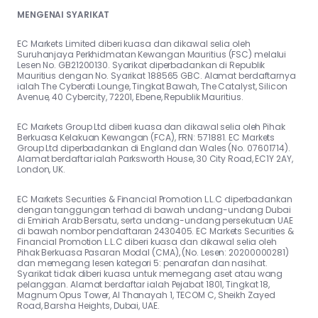
MENGENAI SYARIKAT
EC Markets Limited diberi kuasa dan dikawal selia oleh
Suruhanjaya Perkhidmatan Kewangan Mauritius (FSC) melalui
Lesen No. GB21200130. Syarikat diperbadankan di Republik
Mauritius dengan No. Syarikat 188565 GBC. Alamat berdaftarnya
ialah The Cyberati Lounge, Tingkat Bawah, The Catalyst, Silicon
Avenue, 40 Cybercity, 72201, Ebene, Republik Mauritius.
EC Markets Group Ltd diberi kuasa dan dikawal selia oleh Pihak
Berkuasa Kelakuan Kewangan (FCA), FRN: 571881. EC Markets
Group Ltd diperbadankan di England dan Wales (No. 07601714).
Alamat berdaftar ialah Parksworth House, 30 City Road, EC1Y 2AY,
London, UK.
EC Markets Securities & Financial Promotion L.L.C diperbadankan
dengan tanggungan terhad di bawah undang-undang Dubai
di Emiriah Arab Bersatu, serta undang-undang persekutuan UAE
di bawah nombor pendaftaran 2430405. EC Markets Securities &
Financial Promotion L.L.C diberi kuasa dan dikawal selia oleh
Pihak Berkuasa Pasaran Modal (CMA), (No. Lesen: 20200000281)
dan memegang lesen kategori 5: penarafan dan nasihat.
Syarikat tidak diberi kuasa untuk memegang aset atau wang
pelanggan. Alamat berdaftar ialah Pejabat 1801, Tingkat 18,
Magnum Opus Tower, Al Thanayah 1, TECOM C, Sheikh Zayed
Road, Barsha Heights, Dubai, UAE.