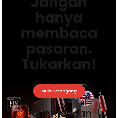
Jangan
hanya
membaca
pasaran.
Tukarkan!
Mula Berdagang
Perdagangan