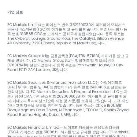
기업 정보
EC Markets Limited는 라이선스 번호 GB21200130에 의거하여 모리셔스
금융서비스위원회(FSC)의 허가를 받고 규제를 받습니다. 본 회사는 회사 등
록 번호 188565 GBC로 모리셔스 공화국에 설립되었습니다. 등록 주소는
The Cyberati Lounge, Ground Floor, The Catalyst, Silicon Avenue,
40 Cybercity, 72201, Ebene, Republic of Mauritius입니다.
EC Markets Group Ltd는 금융감독청(FCA, FRN: 571881)의 허가를 받고 규
제를 받습니다. EC Markets Group Ltd는 잉글랜드 및 웨일스(번호
07601714)에 설립되었습니다. 등록 주소는 Parksworth House, 30 City
Road, EC1Y 2AY, London, UK입니다.
EC Markets Securities & Financial Promotion L.L.C는 아랍에미리트
(UAE) 두바이 법률 및 UAE 연방법에 따라 등록 번호 2430405로 설립된 유
한회사입니다. EC Markets Securities & Financial Promotion L.L.C는 자
본시장청(CMA, 라이선스 번호 20200000281)의 허가를 받고 규제를 받으
며, 카테고리 5 라이선스(순위 지정 및 자문)를 보유하고 있습니다. 고객 자산
이나 고객 자금을 보유할 권한은 없습니다. 등록 주소는 Office 1801, 18th
Floor, Magnum Opus Tower, Al Thanayah 1, TECOM C, Sheikh Zayed
Road, Barsha Heights, Dubai, UAE입니다.
EC Markets Financial Limited는 남아프리카공화국 금융업종감독청
(FSCA, 라이선스 번호 51886)의 허가를 받고 규제를 받습니다. EC Markets
Financial Limited는 남아프리카공화국 내 외부 기업으로 등록되어 있습니