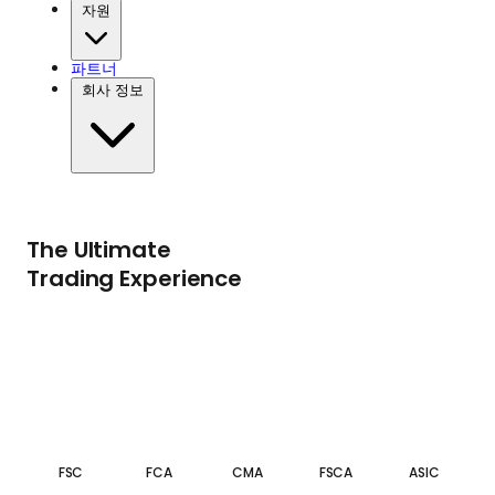
자원
파트너
회사 정보
The Ultimate
Trading Experience
FSC
FCA
CMA
FSCA
ASIC