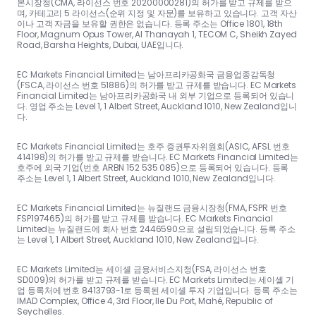
본시장청(CMA, 라이선스 번호 20200000281)의 허가를 받고 규제를 받으
며, 카테고리 5 라이선스(순위 지정 및 자문)를 보유하고 있습니다. 고객 자산
이나 고객 자금을 보유할 권한은 없습니다. 등록 주소는 Office 1801, 18th
Floor, Magnum Opus Tower, Al Thanayah 1, TECOM C, Sheikh Zayed
Road, Barsha Heights, Dubai, UAE입니다.
EC Markets Financial Limited는 남아프리카공화국 금융업종감독청
(FSCA, 라이선스 번호 51886)의 허가를 받고 규제를 받습니다. EC Markets
Financial Limited는 남아프리카공화국 내 외부 기업으로 등록되어 있습니
다. 영업 주소는 Level 1, 1 Albert Street, Auckland 1010, New Zealand입니
다.
EC Markets Financial Limited는 호주 증권투자위원회(ASIC, AFSL 번호
414198)의 허가를 받고 규제를 받습니다. EC Markets Financial Limited는
호주에 외국 기업(번호 ARBN 152 535 085)으로 등록되어 있습니다. 등록
주소는 Level 1, 1 Albert Street, Auckland 1010, New Zealand입니다.
EC Markets Financial Limited는 뉴질랜드 금융시장청(FMA, FSPR 번호
FSP197465)의 허가를 받고 규제를 받습니다. EC Markets Financial
Limited는 뉴질랜드에 회사 번호 2446590으로 설립되었습니다. 등록 주소
는 Level 1, 1 Albert Street, Auckland 1010, New Zealand입니다.
EC Markets Limited는 세이셸 금융서비스지청(FSA, 라이선스 번호
SD009)의 허가를 받고 규제를 받습니다. EC Markets Limited는 세이셸 기
업 등록처에 번호 8413793-1로 등록된 세이셸 투자 기업입니다. 등록 주소는
IMAD Complex, Office 4, 3rd Floor, Ile Du Port, Mahé, Republic of
Seychelles.