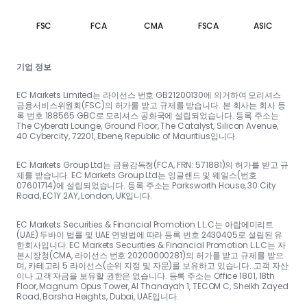
FSC
FCA
CMA
FSCA
ASIC
기업 정보
EC Markets Limited는 라이선스 번호 GB21200130에 의거하여 모리셔스
금융서비스위원회(FSC)의 허가를 받고 규제를 받습니다. 본 회사는 회사 등
록 번호 188565 GBC로 모리셔스 공화국에 설립되었습니다. 등록 주소는
The Cyberati Lounge, Ground Floor, The Catalyst, Silicon Avenue,
40 Cybercity, 72201, Ebene, Republic of Mauritius입니다.
EC Markets Group Ltd는 금융감독청(FCA, FRN: 571881)의 허가를 받고 규
제를 받습니다. EC Markets Group Ltd는 잉글랜드 및 웨일스(번호
07601714)에 설립되었습니다. 등록 주소는 Parksworth House, 30 City
Road, EC1Y 2AY, London, UK입니다.
EC Markets Securities & Financial Promotion L.L.C는 아랍에미리트
(UAE) 두바이 법률 및 UAE 연방법에 따라 등록 번호 2430405로 설립된 유
한회사입니다. EC Markets Securities & Financial Promotion L.L.C는 자
본시장청(CMA, 라이선스 번호 20200000281)의 허가를 받고 규제를 받으
며, 카테고리 5 라이선스(순위 지정 및 자문)를 보유하고 있습니다. 고객 자산
이나 고객 자금을 보유할 권한은 없습니다. 등록 주소는 Office 1801, 18th
Floor, Magnum Opus Tower, Al Thanayah 1, TECOM C, Sheikh Zayed
Road, Barsha Heights, Dubai, UAE입니다.