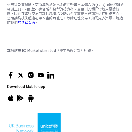
交易涉及高風險，可能導致初始本金虧損殆盡。差價合約 (CFD) 屬於複雜的
金融工具，可能並不適合所有類型的投資者。交易引入槓桿會放大風險效
應，因此在進行交易前評估風險承受能力至關重要。務請評估在財務方面，
您可接納損失超過初始本金的可能性。敬請理性交易。如需更多資訊，請造
訪我們
的法律頁面
。
本網站由 EC Markets Limited（模里西斯分部）運營。
Download
Mobile app