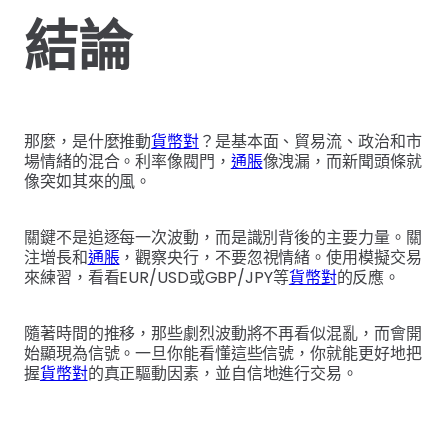
結論
那麼，是什麼推動
貨幣對
？是基本面、貿易流、政治和市
場情緒的混合。利率像閥門，
通脹
像洩漏，而新聞頭條就
像突如其來的風。
關鍵不是追逐每一次波動，而是識別背後的主要力量。關
注增長和
通脹
，觀察央行，不要忽視情緒。使用模擬交易
來練習，看看EUR/USD或GBP/JPY等
貨幣對
的反應。
隨著時間的推移，那些劇烈波動將不再看似混亂，而會開
始顯現為信號。一旦你能看懂這些信號，你就能更好地把
握
貨幣對
的真正驅動因素，並自信地進行交易。