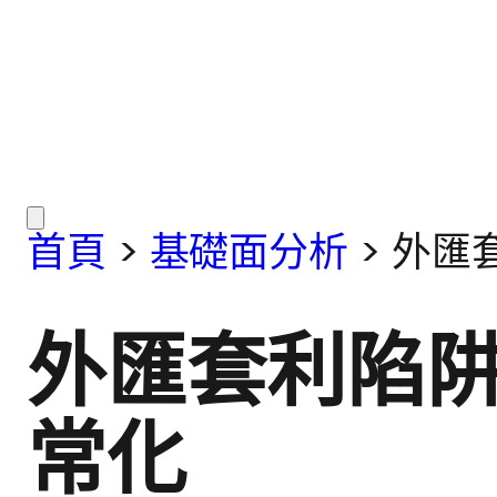
首頁
>
基礎面分析
>
外匯
外匯套利陷阱
常化