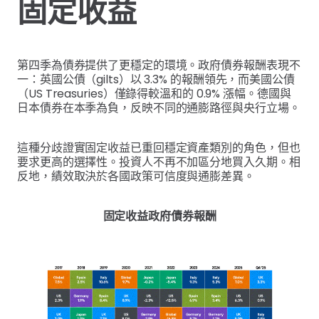
固定收益
第四季為債券提供了更穩定的環境。政府債券報酬表現不
一：英國公債（gilts）以 3.3% 的報酬領先，而美國公債
（US Treasuries）僅錄得較溫和的 0.9% 漲幅。德國與
日本債券在本季為負，反映不同的通膨路徑與央行立場。
這種分歧證實固定收益已重回穩定資產類別的角色，但也
要求更高的選擇性。投資人不再不加區分地買入久期。相
反地，績效取決於各國政策可信度與通膨差異。
固定收益政府債券報酬