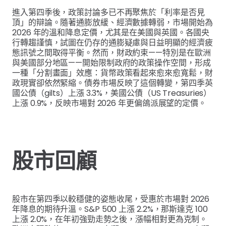
進入第四季後，政策討論多已不再聚焦於「利率是否見
頂」的辯論。隨著通膨放緩、經濟數據轉弱，市場開始為
2026 年的溫和降息定價，尤其是在美國與英國。各國央
行轉趨謹慎，試圖在仍存的通膨疑慮與日益明顯的經濟疲
態訊號之間取得平衡。然而，財政約束——特別是在歐洲
與美國部分地區——開始限制政府的政策操作空間，形成
一種「分割畫面」效應：貨幣政策看起來愈來愈寬鬆，財
政現實卻依然緊縮。債券市場反映了這個轉變，第四季英
國公債（gilts）上漲 3.3%，美國公債（US Treasuries）
上漲 0.9%，反映市場對 2026 年更偏鴿派展望的定價。
股市回顧
股市在第四季以較穩健的姿態收尾，受惠於市場對 2026
年降息的期待升溫。S&P 500 上漲 2.2%，那斯達克 100
上漲 2.0%，在年初強勁走勢之後，漲幅相對更為克制。