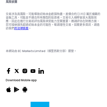
風險披露
交易涉及高風險，可能導致初始本金虧損殆盡。差價合約 (CFD) 屬於複雜的
金融工具，可能並不適合所有類型的投資者。交易引入槓桿會放大風險效
應，因此在進行交易前評估風險承受能力至關重要。務請評估在財務方面，
您可接納損失超過初始本金的可能性。敬請理性交易。如需更多資訊，請造
訪我們
的法律頁面
。
本網站由 EC Markets Limited（模里西斯分部）運營。
Download
Mobile app