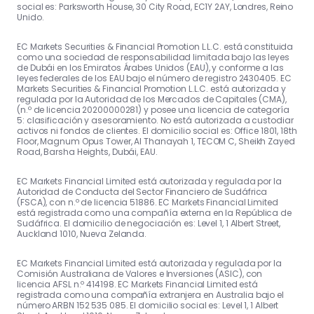
social es: Parksworth House, 30 City Road, EC1Y 2AY, Londres, Reino
Unido.
EC Markets Securities & Financial Promotion L.L.C. está constituida
como una sociedad de responsabilidad limitada bajo las leyes
de Dubái en los Emiratos Árabes Unidos (EAU), y conforme a las
leyes federales de los EAU bajo el número de registro 2430405. EC
Markets Securities & Financial Promotion L.L.C. está autorizada y
regulada por la Autoridad de los Mercados de Capitales (CMA),
(n.º de licencia 20200000281) y posee una licencia de categoría
5: clasificación y asesoramiento. No está autorizada a custodiar
activos ni fondos de clientes. El domicilio social es: Office 1801, 18th
Floor, Magnum Opus Tower, Al Thanayah 1, TECOM C, Sheikh Zayed
Road, Barsha Heights, Dubái, EAU.
EC Markets Financial Limited está autorizada y regulada por la
Autoridad de Conducta del Sector Financiero de Sudáfrica
(FSCA), con n.º de licencia 51886. EC Markets Financial Limited
está registrada como una compañía externa en la República de
Sudáfrica. El domicilio de negociación es: Level 1, 1 Albert Street,
Auckland 1010, Nueva Zelanda.
EC Markets Financial Limited está autorizada y regulada por la
Comisión Australiana de Valores e Inversiones (ASIC), con
licencia AFSL n.º 414198. EC Markets Financial Limited está
registrada como una compañía extranjera en Australia bajo el
número ARBN 152 535 085. El domicilio social es: Level 1, 1 Albert