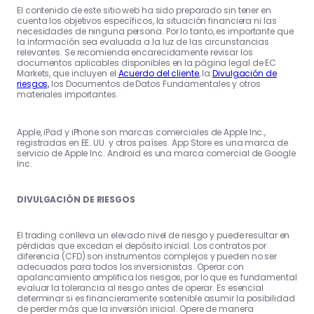
El contenido de este sitio web ha sido preparado sin tener en
cuenta los objetivos específicos, la situación financiera ni las
necesidades de ninguna persona. Por lo tanto, es importante que
la información sea evaluada a la luz de las circunstancias
relevantes. Se recomienda encarecidamente revisar los
documentos aplicables disponibles en la página legal de EC
Markets, que incluyen el
Acuerdo del cliente
, la
Divulgación de
riesgos,
los Documentos de Datos Fundamentales y otros
materiales importantes.
Apple, iPad y iPhone son marcas comerciales de Apple Inc.,
registradas en EE. UU. y otros países. App Store es una marca de
servicio de Apple Inc. Android es una marca comercial de Google
Inc.
DIVULGACIÓN DE RIESGOS
El trading conlleva un elevado nivel de riesgo y puede resultar en
pérdidas que excedan el depósito inicial. Los contratos por
diferencia (CFD) son instrumentos complejos y pueden no ser
adecuados para todos los inversionistas. Operar con
apalancamiento amplifica los riesgos, por lo que es fundamental
evaluar la tolerancia al riesgo antes de operar. Es esencial
determinar si es financieramente sostenible asumir la posibilidad
de perder más que la inversión inicial. Opere de manera