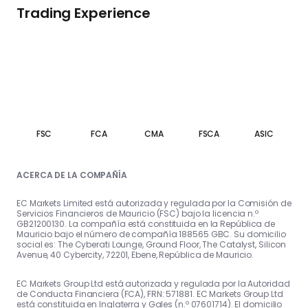
Trading Experience
FSC
FCA
CMA
FSCA
ASIC
ACERCA DE LA COMPAÑÍA
EC Markets Limited está autorizada y regulada por la Comisión de
Servicios Financieros de Mauricio (FSC) bajo la licencia n.º
GB21200130. La compañía está constituida en la República de
Mauricio bajo el número de compañía 188565 GBC. Su domicilio
social es: The Cyberati Lounge, Ground Floor, The Catalyst, Silicon
Avenue, 40 Cybercity, 72201, Ebene, República de Mauricio.
EC Markets Group Ltd está autorizada y regulada por la Autoridad
de Conducta Financiera (FCA), FRN: 571881. EC Markets Group Ltd
está constituida en Inglaterra y Gales (n.º 07601714). El domicilio