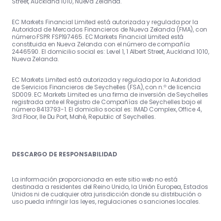
Street, Auckland 1010, Nueva Zelanda.
EC Markets Financial Limited está autorizada y regulada por la
Autoridad de Mercados Financieros de Nueva Zelanda (FMA), con
número FSPR FSP197465. EC Markets Financial Limited está
constituida en Nueva Zelanda con el número de compañía
2446590. El domicilio social es: Level 1, 1 Albert Street, Auckland 1010,
Nueva Zelanda.
EC Markets Limited está autorizada y regulada por la Autoridad
de Servicios Financieros de Seychelles (FSA), con n.º de licencia
SD009. EC Markets Limited es una firma de inversión de Seychelles
registrada ante el Registro de Compañías de Seychelles bajo el
número 8413793-1. El domicilio social es: IMAD Complex, Office 4,
3rd Floor, Ile Du Port, Mahé, Republic of Seychelles.
DESCARGO DE RESPONSABILIDAD
La información proporcionada en este sitio web no está
destinada a residentes del Reino Unido, la Unión Europea, Estados
Unidos ni de cualquier otra jurisdicción donde su distribución o
uso pueda infringir las leyes, regulaciones o sanciones locales.