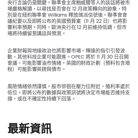
央行言論仍是關鍵。聯準會主席鮑威爾等人的談話將被市
場嚴格解讀，以尋找是否會在 12 月政策轉向的跡象，特
別是在紐約聯準會 Williams 釋放鴿派信號後。聯準會會
議紀要以及即將公布的英國預算案（11 月 22 日）也將影
響利率預期。同時，歐洲央行在 12 月前維持低調，但市
場將持續留意講話與預測。
企業財報與地緣政治也將影響市場。輝達的指引引發波
動，其他科技企業可能跟進。OPEC 將於 11 月 30 日召開
會議，可能影響油市情緒。英國的財政計劃（預料包含增
稅）可能影響英鎊與債市。
風險情緒依然謹慎。股市徘徊在壓力位附近，殖利率處於
低位。即將公布的數據與政策訊號將決定市場能否維持支
撐，或在不確定性持續下回落。
最新資訊