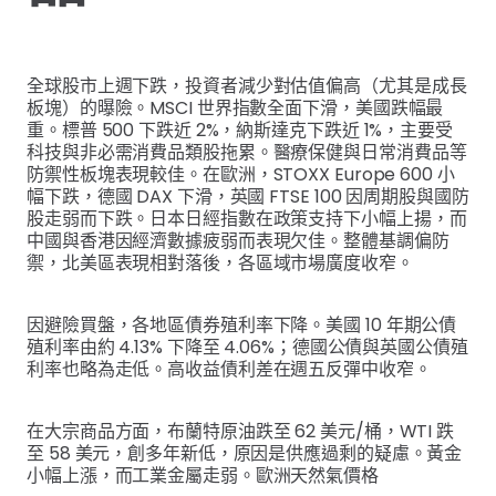
全球股市上週下跌，投資者減少對估值偏高（尤其是成長
板塊）的曝險。MSCI 世界指數全面下滑，美國跌幅最
重。標普 500 下跌近 2%，納斯達克下跌近 1%，主要受
科技與非必需消費品類股拖累。醫療保健與日常消費品等
防禦性板塊表現較佳。在歐洲，STOXX Europe 600 小
幅下跌，德國 DAX 下滑，英國 FTSE 100 因周期股與國防
股走弱而下跌。日本日經指數在政策支持下小幅上揚，而
中國與香港因經濟數據疲弱而表現欠佳。整體基調偏防
禦，北美區表現相對落後，各區域市場廣度收窄。
因避險買盤，各地區債券殖利率下降。美國 10 年期公債
殖利率由約 4.13% 下降至 4.06%；德國公債與英國公債殖
利率也略為走低。高收益債利差在週五反彈中收窄。
在大宗商品方面，布蘭特原油跌至 62 美元/桶，WTI 跌
至 58 美元，創多年新低，原因是供應過剩的疑慮。黃金
小幅上漲，而工業金屬走弱。歐洲天然氣價格