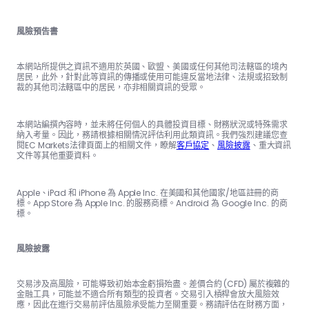
風險預告書
本網站所提供之資訊不適用於英國、歐盟、美國或任何其他司法轄區的境內
居民，此外，針對此等資訊的傳播或使用可能違反當地法律、法規或招致制
裁的其他司法轄區中的居民，亦非相關資訊的受眾。
本網站編撰內容時，並未將任何個人的具體投資目標、財務狀況或特殊需求
納入考量。因此，務請根據相關情況評估利用此類資訊。我們強烈建議您查
閱EC Markets法律頁面上的相關文件，瞭解
客戶協定
、
風險披露
、重大資訊
文件等其他重要資料。
Apple、iPad 和 iPhone 為 Apple Inc. 在美國和其他國家/地區註冊的商
標。App Store 為 Apple Inc. 的服務商標。Android 為 Google Inc. 的商
標。
風險披露
交易涉及高風險，可能導致初始本金虧損殆盡。差價合約 (CFD) 屬於複雜的
金融工具，可能並不適合所有類型的投資者。交易引入槓桿會放大風險效
應，因此在進行交易前評估風險承受能力至關重要。務請評估在財務方面，