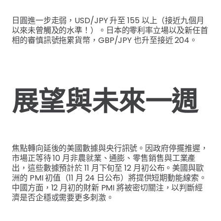
日圓進一步走弱，USD/JPY 升至 155 以上（接近九個月
以來未曾觸及的水準！）。日本的零利率立場以及新任首
相的審慎訊號拖累貨幣，GBP/JPY 也升至接近 204。
展望與未來一週
焦點轉向延後的美國數據與央行訊號。因政府停擺推遲，
市場正等待 10 月非農就業、通膨、零售銷售與工業產
出，這些數據預計於 11 月下旬至 12 月初公布。美國與歐
洲的 PMI 初值（11 月 24 日公布）將提供短期動能線索。
中國方面，12 月初的財新 PMI 將被密切關注，以判斷經
濟是否企穩或需要更多刺激。