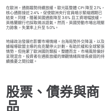
在歐洲，通膨趨勢持續放緩。歐元區整體 CPI 降至 2.1%，
核心通膨接近 2.4%，促使歐洲央行官員暗示緊縮週期已
結束。同樣，隨著英國通膨降至 3.6% 且工資增幅放緩，
英格蘭銀行也採取鴿派語氣。然而，英國勞動市場出現壓
力跡象，失業率上升至 5.0%。
地緣政治發展也影響市場情緒。台海局勢外交降溫，以及
據報導歐盟主導的烏克蘭停火計劃，有助於緩和全球緊張
情勢，但拖累了歐洲國防類股。整體而言，市場風險偏好
呈現混合，投資者在通膨放緩的樂觀情緒與增長疲弱的持
續擔憂之間拉鋸。
股票、債券與商
品