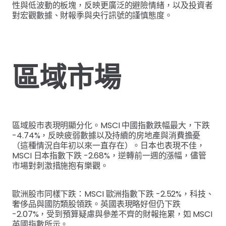
性與低波動的板塊，反映更廣泛的避險情緒，以及投資者
對宏觀數據、財報季與央行訊號的謹慎態度。
區域市場
區域股市表現明顯分化。MSCI 中國指數跌幅最大，下跌
-4.74%，反映疲弱數據以及持續的房地產與消費擔憂
（這種情況自年初以來一直存在）。日本也表現不佳，
MSCI 日本指數下跌 -2.68%，逆轉前一週的漲幅，儘管
市場對刺激措施抱有樂觀。
歐洲股市同樣下跌：MSCI 歐洲指數下跌 -2.52%，科技、
奢侈品與國防類股領跌。英國表現略好但仍下跌
-2.07%，受到預算疑慮與參差不齊的財報拖累，如 MSCI
英國指數所示。