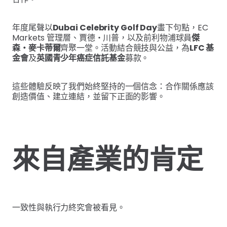
年度尾聲以
Dubai Celebrity Golf Day
畫下句點，EC
Markets 管理層、賈德・川普，以及前利物浦球員
傑
森・麥卡蒂爾
齊聚一堂。活動結合競技與公益，為
LFC 基
金會
及
英國青少年癌症信託基金
募款。
這些體驗反映了我們始終堅持的一個信念：合作關係應該
創造價值、建立連結，並留下正面的影響。
來自產業的肯定
一致性與執行力終究會被看見。