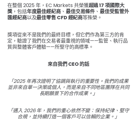
在整個 2025 年，EC Markets 共榮獲
超過 17 項國際大
獎
，包括
年度最佳經紀商
、
最佳交易條件
、
最佳受監管外
匯經紀商
以及
最佳零售 CFD 經紀商
等殊榮。
獎項從來不是我們的最終目標，但它們作為第三方的肯
定，驗證了我們在交易者最重視的領域——監管、執行品
質與整體客戶體驗——所堅守的高標準。
來自我們 CEO 的話
「2025 年再次證明了協調與執行的重要性。我們的成果
並非來自單一決策或個人，而是來自不同地區團隊在共同
長期願景下的合作成果。」
「邁入 2026 年，我們的重心依然不變：保持紀律、堅守
合規，並持續打造一個客戶可以信賴的企業。」