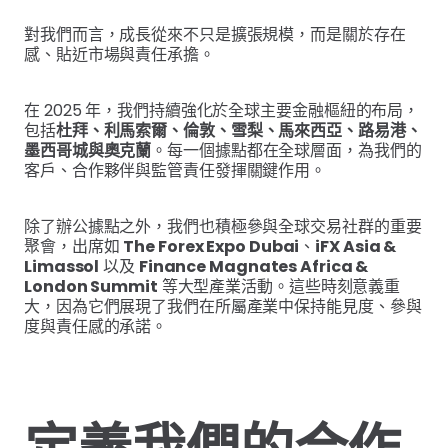
對我們而言，成長從來不只是擴張規模，而是關於存在
感、貼近市場與責任承擔。
在 2025 年，我們持續強化於全球主要金融樞紐的布局，
包括
杜拜、利馬索爾、倫敦、雪梨、馬來西亞、路易港、
墨西哥城與奧克蘭
。每一個據點都在全球層面，為我們的
客戶、合作夥伴與監管責任發揮關鍵作用。
除了辦公據點之外，我們也積極參與全球交易社群的重要
聚會，出席如
The Forex Expo Dubai
、
iFX Asia &
Limassol
以及
Finance Magnates Africa &
London Summit
等大型產業活動。這些時刻意義重
大，因為它們展現了我們在所屬產業中保持能見度、參與
度與責任感的承諾。