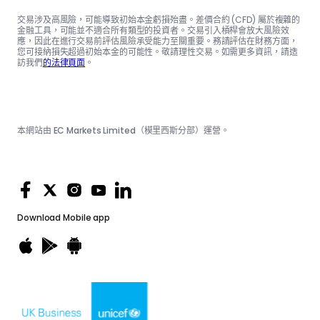
交易涉及高風險，可能導致初始本金虧損殆盡。差價合約 (CFD) 屬於複雜的
金融工具，可能並不適合所有類型的投資者。交易引入槓桿會放大風險效
應，因此在進行交易前評估風險承受能力至關重要。務請評估在財務方面，
您可接納損失超過初始本金的可能性。敬請理性交易。如需更多資訊，請造
訪我們
的法律頁面
。
本網站由 EC Markets Limited（模里西斯分部）運營。
Download
Mobile app