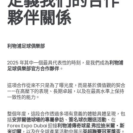
定義我們的合作
夥伴關係
利物浦足球俱樂部
2025 年其中一個最具代表性的時刻，是我們成為
利物浦
足球俱樂部官方合作夥伴
。
這項合作從來不只是為了曝光度，而是基於價值觀的契合
——在高壓下的表現、長期卓越，以及在最高水準上保持
一致性的能力。
整個年度，這段合作透過多項有意義的體驗具體呈現，包
括
安菲爾德球場的專屬參訪
、
簽名球衣贈送活動
、在
Forex Expo Dubai 迎接
利物浦傳奇球星 弗拉迪米爾・斯
米切爾
，以及在全球產業活動中展示
英超聯賽冠軍獎盃
。