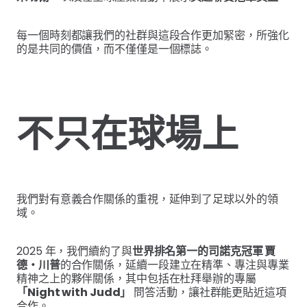
每一個時刻都讓我們的社群與這段合作更加緊密，所強化
的是共同的價值，而不僅僅是一個標誌。
不只在球場上
我們對有意義合作關係的重視，延伸到了足球以外的領
域。
2025 年，我們續約了與
世界排名第一的司諾克冠軍 賈
德・川普
的合作關係，延續一段建立在精準、專注與專業
精神之上的夥伴關係，其中包括在杜拜舉辦的專屬
「Night with Judd」
問答活動，讓社群能更貼近這項
合作。